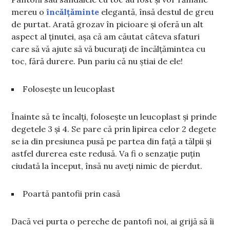
mereu o
încălțăminte
elegantă, însă destul de greu
de purtat. Arată grozav în picioare și oferă un alt
aspect al ținutei, așa că am căutat câteva sfaturi
care să vă ajute să vă bucurați de încălțămintea cu
toc, fără durere. Pun pariu că nu știai de ele!
Folosește un leucoplast
Înainte să te încalți, folosește un leucoplast și prinde
degetele 3 și 4. Se pare că prin lipirea celor 2 degete
se ia din presiunea pusă pe partea din față a tălpii și
astfel durerea este redusă. Va fi o senzație puțin
ciudată la început, însă nu aveți nimic de pierdut.
Poartă pantofii prin casă
Dacă vei purta o pereche de pantofi noi, ai grijă să îi