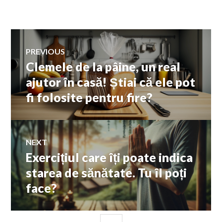
Navigare
PREVIOUS
Clemele de la pâine, un real
Previous
în
post:
ajutor în casă! Știai că ele pot
fi folosite pentru fire?
articole
NEXT
Exercițiul care îți poate indica
Next
post:
starea de sănătate. Tu îl poți
face?
SIDEBAR