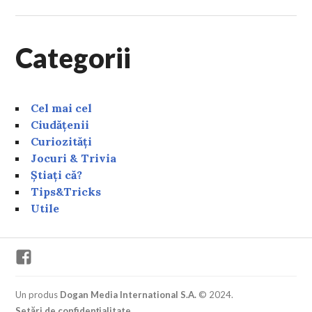
Categorii
Cel mai cel
Ciudățenii
Curiozități
Jocuri & Trivia
Știați că?
Tips&Tricks
Utile
Facebook
Un produs
Dogan Media International S.A.
© 2024.
Setări de confidențialitate