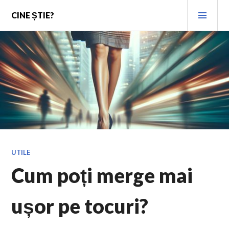
Skip
PRI
CINE ȘTIE?
to
MEN
content
UTILE
Cum poți merge mai
ușor pe tocuri?