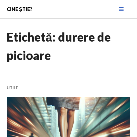
Skip
PRI
CINE ȘTIE?
to
MEN
content
Etichetă:
durere de
picioare
UTILE