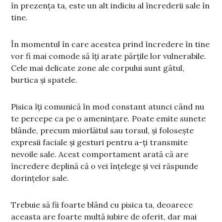
în prezența ta, este un alt indiciu al încrederii sale în
tine.
În momentul în care acestea prind încredere în tine
vor fi mai comode să îți arate părțile lor vulnerabile.
Cele mai delicate zone ale corpului sunt gâtul,
burtica și spatele.
Pisica îți comunică în mod constant atunci când nu
te percepe ca pe o amenințare. Poate emite sunete
blânde, precum miorlăitul sau torsul, și folosește
expresii faciale și gesturi pentru a-ți transmite
nevoile sale. Acest comportament arată că are
încredere deplină că o vei înțelege și vei răspunde
dorințelor sale.
Trebuie să fii foarte blând cu pisica ta, deoarece
aceasta are foarte multă iubire de oferit, dar mai