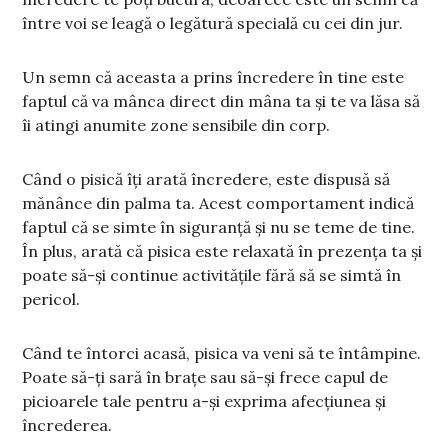
între voi se leagă o legătură specială cu cei din jur.
Un semn că aceasta a prins încredere în tine este
faptul că va mânca direct din mâna ta și te va lăsa să
îi atingi anumite zone sensibile din corp.
Când o pisică îți arată încredere, este dispusă să
mănânce din palma ta. Acest comportament indică
faptul că se simte în siguranță și nu se teme de tine.
În plus, arată că pisica este relaxată în prezența ta și
poate să-și continue activitățile fără să se simtă în
pericol.
Când te întorci acasă, pisica va veni să te întâmpine.
Poate să-ți sară în brațe sau să-și frece capul de
picioarele tale pentru a-și exprima afecțiunea și
încrederea.