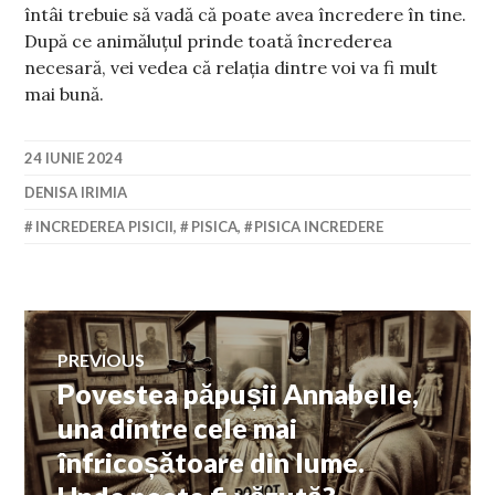
întâi trebuie să vadă că poate avea încredere în tine.
După ce animăluțul prinde toată încrederea
necesară, vei vedea că relația dintre voi va fi mult
mai bună.
24 IUNIE 2024
DENISA IRIMIA
INCREDEREA PISICII
,
PISICA
,
PISICA INCREDERE
Navigare
PREVIOUS
Povestea păpușii Annabelle,
Previous
în
post:
una dintre cele mai
înfricoșătoare din lume.
articole