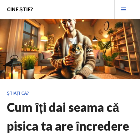
Skip
PRI
CINE ȘTIE?
to
MEN
content
ȘTIAȚI CĂ?
Cum îți dai seama că
pisica ta are încredere