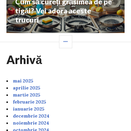
Cum să cureți grăsimea de pe
Next
post:
tigăi? Vei adora aceste
trucuri
SIDEBAR
Arhivă
mai 2025
aprilie 2025
martie 2025
februarie 2025
ianuarie 2025
decembrie 2024
noiembrie 2024
octombrie 2024