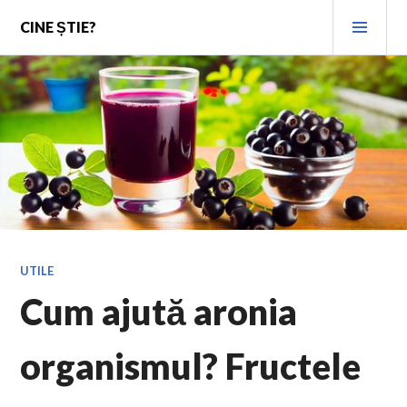
Skip
PRI
CINE ȘTIE?
to
MEN
content
UTILE
Cum ajută aronia
organismul? Fructele