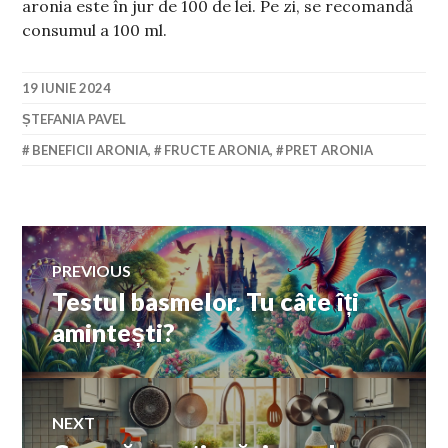
aronia este în jur de 100 de lei. Pe zi, se recomandă
consumul a 100 ml.
19 IUNIE 2024
ȘTEFANIA PAVEL
BENEFICII ARONIA
,
FRUCTE ARONIA
,
PRET ARONIA
Navigare
PREVIOUS
Testul basmelor. Tu câte îți
Previous
în
post:
amintești?
articole
NEXT