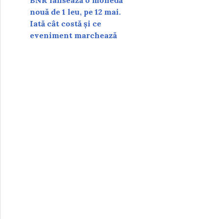
BNR lansează o monedă
nouă de 1 leu, pe 12 mai.
Iată cât costă și ce
eveniment marchează