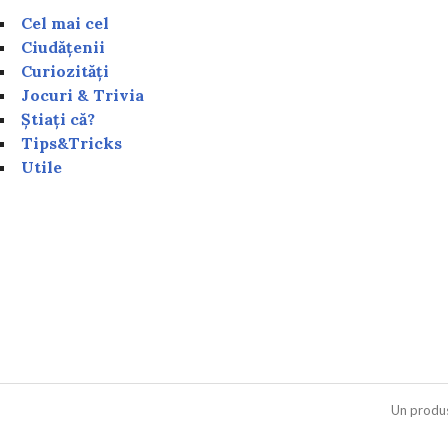
Cel mai cel
Ciudățenii
Curiozități
Jocuri & Trivia
Știați că?
Tips&Tricks
Utile
Un produ