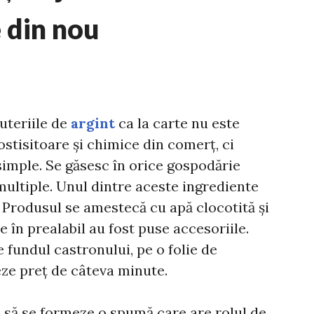
e din nou
juteriile de
argint
ca la carte nu este
ostisitoare și chimice din comerț, ci
 simple. Se găsesc în orice gospodărie
multiple. Unul dintre aceste ingrediente
 Produsul se amestecă cu apă clocotită și
e în prealabil au fost puse accesoriile.
 fundul castronului, pe o folie de
eze preț de câteva minute.
e să se formeze o spumă care are rolul de