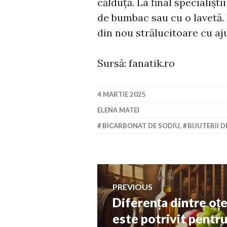
călduţă. La final specialiș
de bumbac sau cu o lavetă. 
din nou strălucitoare cu aj
Sursă: fanatik.ro
4 MARTIE 2025
ELENA MATEI
BICARBONAT DE SODIU
,
BIJUTERII 
Navigare
PREVIOUS
Diferența dintre oțe
Previous
în
post:
este potrivit pentru