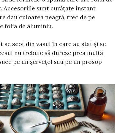
nt. Accesoriile sunt curățate instant
are dau culoarea neagră, trec de pe
e folia de aluminiu.
nt se scot din vasul în care au stat și se
cesul nu trebuie să dureze prea multă
usuce pe un șervețel sau pe un prosop