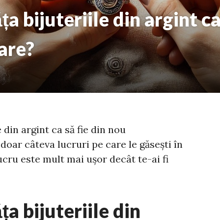
ța bijuteriile din argint ca
are?
 din argint ca să fie din nou
doar câteva lucruri pe care le găsești în
cru este mult mai ușor decât te-ai fi
ța bijuteriile din