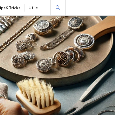
SEARCH
ips&Tricks
Utile