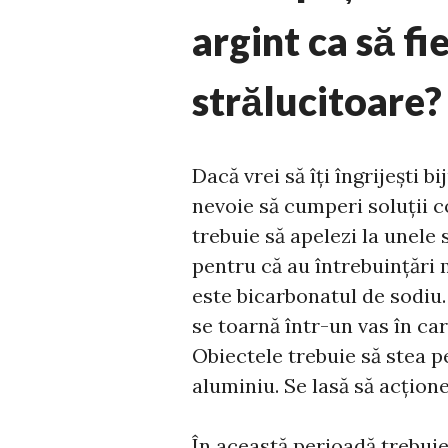
argint ca să fi
strălucitoare?
Dacă vrei să îți îngrijești bi
nevoie să cumperi soluții c
trebuie să apelezi la unele
pentru că au întrebuințări 
este bicarbonatul de sodiu.
se toarnă într-un vas în car
Obiectele trebuie să stea pe
aluminiu. Se lasă să acțion
În această perioadă trebui