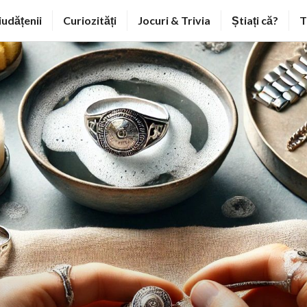
iudățenii
Curiozități
Jocuri & Trivia
Știați că?
T