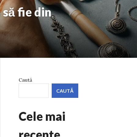
 să fie din
Caută
CAUTĂ
Cele mai
recente