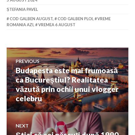
ȘTEFANIA PAVEL
COD GALBEN AUGUST
,
COD GALBEN PLOI
,
VREME
ROMANIA AZI
,
VREMEA 6 AUGUST
Navigare
PREVIOUS
Budapesta este mai frumoasă
Previous
în
post:
ca Bucureștiul? Realitatea
văzută prin ochii unui vlogger
articole
celebru
NEXT
Știai că cei născuți după 1990
Next