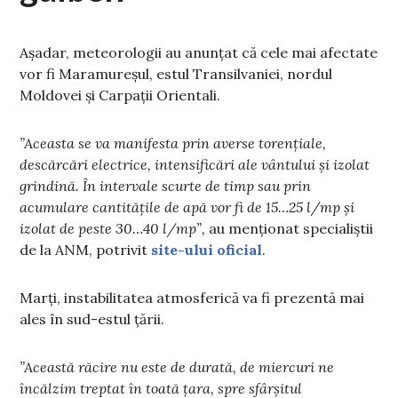
Așadar, meteorologii au anunțat că cele mai afectate
vor fi Maramureșul, estul Transilvaniei, nordul
Moldovei și Carpații Orientali.
”Aceasta se va manifesta prin averse torențiale,
descărcări electrice, intensificări ale vântului și izolat
grindină. În intervale scurte de timp sau prin
acumulare cantitățile de apă vor fi de 15…25 l/mp și
izolat de peste 30…40 l/mp”,
au menționat specialiștii
de la ANM, potrivit
site-ului oficial
.
Marţi, instabilitatea atmosferică va fi prezentă mai
ales în sud-estul ţării.
”Această răcire nu este de durată, de miercuri ne
încălzim treptat în toată țara, spre sfârșitul