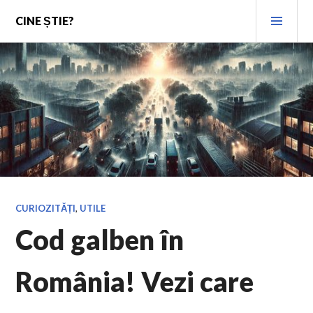
Skip
PRI
CINE ȘTIE?
to
MEN
content
CURIOZITĂȚI
,
UTILE
Cod galben în
România! Vezi care