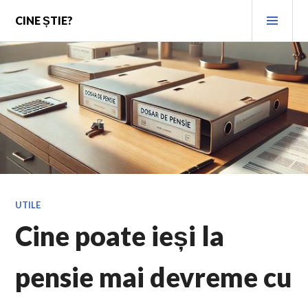
Skip
PRI
CINE ȘTIE?
to
MEN
content
UTILE
Cine poate ieși la
pensie mai devreme cu