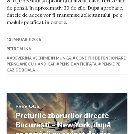
va fi procesată şi aprobată la nivelul casei teritoriale
de pensii, în aproximativ 30 de zile. După aprobare,
datele de acces vor fi transmise solicitantului, pe e-
mailul specificat în cerere.
13 IANUARIE 2025
PETRE ALINA
ADEVERINA VECHIME IN MUNCA
,
CONDITII DE PENSIONARE
PERSOANE CU HANDICAP
,
PENSIE ANTICIPATA
,
PENSIE PE
CAZ DE BOALA
Navigare
PREVIOUS
Prețurile zborurilor directe
Previous
în
post:
București – New York, după
ce românii au scăpat de vize.