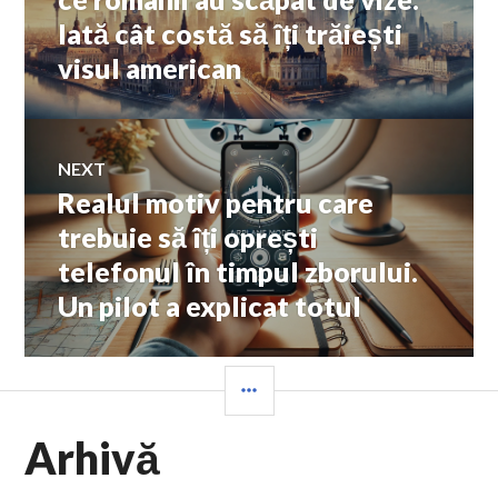
articole
Iată cât costă să îți trăiești
visul american
NEXT
Realul motiv pentru care
Next
post:
trebuie să îți oprești
telefonul în timpul zborului.
Un pilot a explicat totul
SIDEBAR
Arhivă