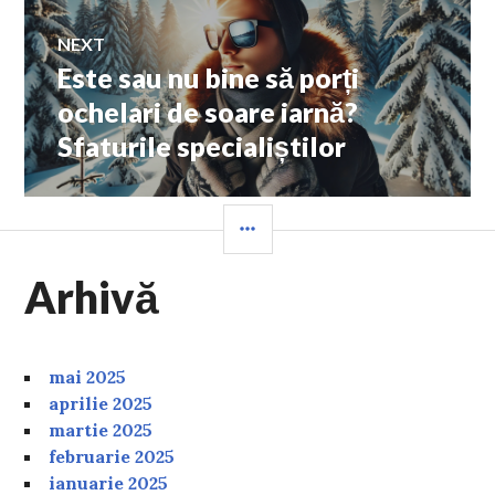
NEXT
Este sau nu bine să porți
Next
post:
ochelari de soare iarnă?
Sfaturile specialiștilor
SIDEBAR
Arhivă
mai 2025
aprilie 2025
martie 2025
februarie 2025
ianuarie 2025