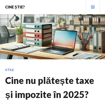
Skip
PRI
CINE ȘTIE?
to
MEN
content
UTILE
Cine nu plătește taxe
și impozite în 2025?