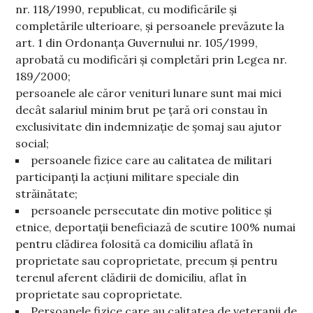
nr. 118/1990, republicat, cu modificările şi
completările ulterioare, şi persoanele prevăzute la
art. 1 din Ordonanța Guvernului nr. 105/1999,
aprobată cu modificări şi completări prin Legea nr.
189/2000;
persoanele ale căror venituri lunare sunt mai mici
decât salariul minim brut pe țară ori constau în
exclusivitate din indemnizație de șomaj sau ajutor
social;
persoanele fizice care au calitatea de militari
participanți la acțiuni militare speciale din
străinătate;
persoanele persecutate din motive politice și
etnice, deportații beneficiază de scutire 100% numai
pentru clădirea folosită ca domiciliu aflată în
proprietate sau coproprietate, precum și pentru
terenul aferent clădirii de domiciliu, aflat în
proprietate sau coproprietate.
Persoanele fizice care au calitatea de veteranii de