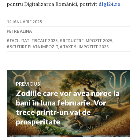
pentru Digitalizarea României, potrivit
digi24.ro
.
14 IANUARIE 2025
PETRE ALINA
FACILITATI FISCALE 2025
,
REDUCERE IMPOZIT 2025
,
SCUTIRE PLATA IMPOZIT
,
TAXE SI IMPOZITE 2025
Navigare
PREVIOUS
Zodiile care vor avea noroc la
Previous
în
post:
bani în luna februarie. Vor
trece printr-un val de
articole
prosperitate