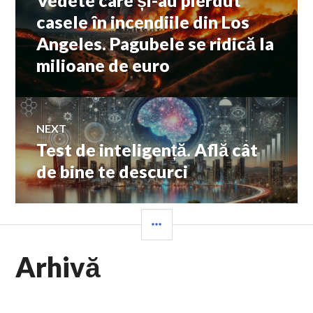
Vedete care și-au pierdut
în
post:
casele în incendiile din Los
Angeles. Pagubele se ridică la
articole
milioane de euro
NEXT
Test de inteligență. Află cât
Next
post:
de bine te descurci
SIDEBAR
Arhivă