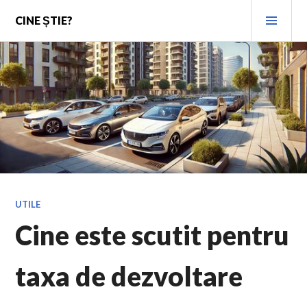
Skip
PRI
CINE ȘTIE?
to
MEN
content
UTILE
Cine este scutit pentru
taxa de dezvoltare