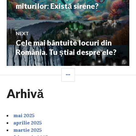
în
post:
miturilor: Există sirene?
articole
NEXT
Cele mai bântuite locuri din
Next
post:
România. Tu știai despre ele?
SIDEBAR
Arhivă
mai 2025
aprilie 2025
martie 2025