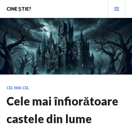
Skip
PRI
CINE ȘTIE?
to
MEN
content
CEL MAI CEL
Cele mai înfiorătoare
castele din lume