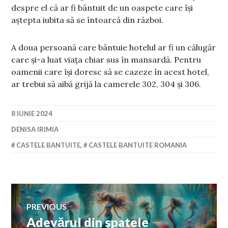
despre el că ar fi bântuit de un oaspete care își
aștepta iubita să se întoarcă din război.
A doua persoană care bântuie hotelul ar fi un călugăr
care și-a luat viața chiar sus în mansardă. Pentru
oamenii care își doresc să se cazeze în acest hotel,
ar trebui să aibă grijă la camerele 302, 304 și 306.
8 IUNIE 2024
DENISA IRIMIA
CASTELE BANTUITE
,
CASTELE BANTUITE ROMANIA
Navigare
PREVIOUS
Adevărul din spatele
Previous