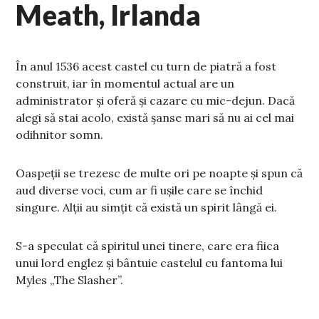
Meath, Irlanda
În anul 1536 acest castel cu turn de piatră a fost
construit, iar în momentul actual are un
administrator și oferă și cazare cu mic-dejun. Dacă
alegi să stai acolo, există șanse mari să nu ai cel mai
odihnitor somn.
Oaspeții se trezesc de multe ori pe noapte și spun că
aud diverse voci, cum ar fi ușile care se închid
singure. Alții au simțit că există un spirit lângă ei.
S-a speculat că spiritul unei tinere, care era fiica
unui lord englez și bântuie castelul cu fantoma lui
Myles „The Slasher”.