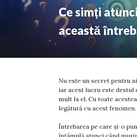
Ce simți atunc
această între
Nu este un secret pentru n
iar acest lucru este destul
mult la el. Cu toate acestea
legătură cu acest fenomen. 
Întrebarea pe care și-o pu
întâmplă atunci când murim