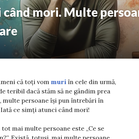
i când mori. Multe persoa
bare
imeni că toți vom
muri
în cele din urmă,
 de teribil dacă stăm să ne gândim prea
, multe persoane își pun întrebări în
Iată ce simți atunci când mori!
n tot mai multe persoane este „Ce se
?”. Există, totuși, mai multe persoane