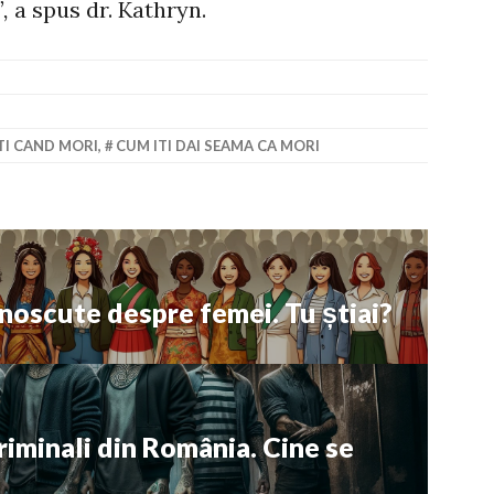
,
a spus dr. Kathryn.
TI CAND MORI
,
CUM ITI DAI SEAMA CA MORI
unoscute despre femei. Tu știai?
riminali din România. Cine se