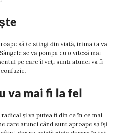
ește
oape să te stingi din viață, inima ta va
. Sângele se va pompa cu o viteză mai
entul pe care îl veți simți atunci va fi
 confuzie.
u va mai fi la fel
radical și va putea fi din ce în ce mai
e care atunci când sunt aproape să își
 gâtul, dar nu există nicio durere în tot