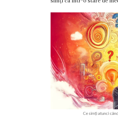
simți ca într-o stare de med
Ce simți atunci cân