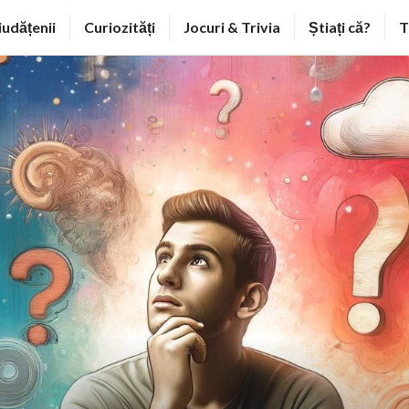
iudățenii
Curiozități
Jocuri & Trivia
Știați că?
T