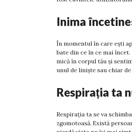
Inima încetin
În momentul în care ești apr
bate din ce în ce mai încet
mică în corpul tău și sentim
unul de liniște sau chiar de
Respirația ta n
Respirația ta se va schimba 
zgomotoasă. Există persoan
piardă viața nu își mai simt