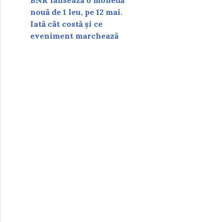
BNR lansează o monedă
nouă de 1 leu, pe 12 mai.
Iată cât costă și ce
eveniment marchează