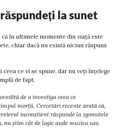
 răspundeți la sunet
 că în ultimele momente din viață este
nete, chiar dacă nu există niciun răspuns
ți ceea ce vi se spune, dar nu veți înțelege
âmplă de fapt.
vedită de a investiga ceea ce
impul morții. Cercetări recente arată că,
creierul inconștient răspunde la zgomotele
, nu știm cât de logic aude muzica sau