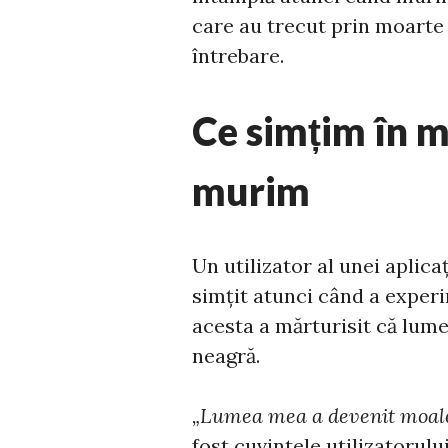
care au trecut prin moarte 
întrebare.
Ce simțim în 
murim
Un utilizator al unei aplica
simțit atunci când a exper
acesta a mărturisit că lumea
neagră.
„Lumea mea a devenit moale ș
fost cuvintele utilizatorului