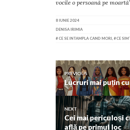
vocile o persoană pe moartă”
8 IUNIE 2024
DENISA IRIMIA
CE SE INTAMPLA CAND MORI
,
CE SIM
Navigare
PREVIOUS
Lucruri mai puțin c
Previous
în
post:
articole
NEXT
Cei mai periculoși c
Next
post:
află pe primul loc