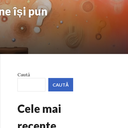
ne își pun
Caută
CAUTĂ
Cele mai
recente