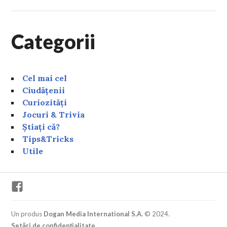
Categorii
Cel mai cel
Ciudățenii
Curiozități
Jocuri & Trivia
Știați că?
Tips&Tricks
Utile
Facebook
Un produs
Dogan Media International S.A.
© 2024.
Setări de confidențialitate