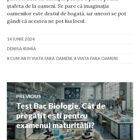
ștafeta de la oameni. Se pare că imaginația
oamenilor este destul de bogată, iar uneori se pot
gândi că acestea ne pot lua locul.
14 IUNIE 2024
DENISA IRIMIA
CUM AR FI VIATA FARA OAMENI
,
VIATA FARA OAMENI
Navigare
PREVIOUS
Test Bac Biologie. Cât de
Previous
în
post:
pregătit ești pentru
examenul maturității?
articole