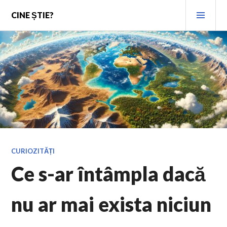
Skip
PRI
CINE ȘTIE?
to
MEN
content
CURIOZITĂȚI
Ce s-ar întâmpla dacă
nu ar mai exista niciun