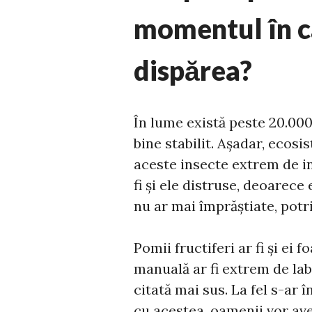
momentul în ca
dispărea?
În lume există peste 20.000
bine stabilit. Așadar, ecosi
aceste insecte extrem de in
fi și ele distruse, deoarece
nu ar mai împrăștiate, potr
Pomii fructiferi ar fi și ei
manuală ar fi extrem de lab
citată mai sus. La fel s-ar 
cu acestea, oamenii vor ave