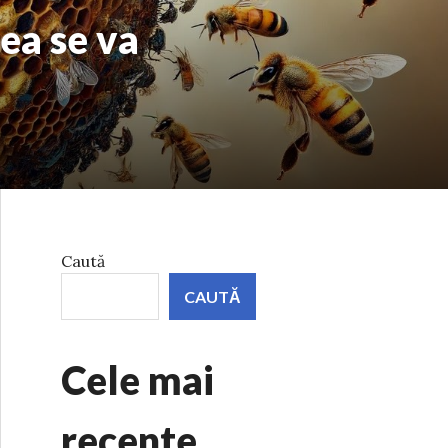
mea se va
Caută
CAUTĂ
Cele mai
recente