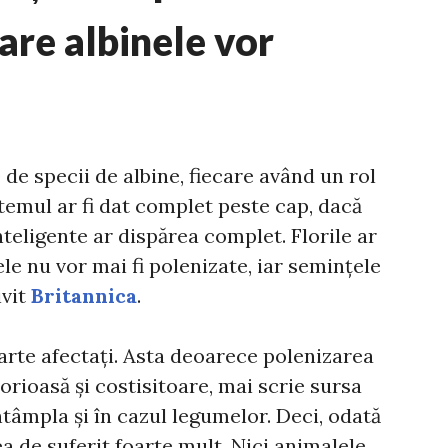
re albinele vor
 de specii de albine, fiecare având un rol
stemul ar fi dat complet peste cap, dacă
teligente ar dispărea complet. Florile ar
 ele nu vor mai fi polenizate, iar semințele
ivit
Britannica
.
 foarte afectați. Asta deoarece polenizarea
orioasă și costisitoare, mai scrie sursa
întâmpla și în cazul legumelor. Deci, odată
a de suferit foarte mult. Nici animalele