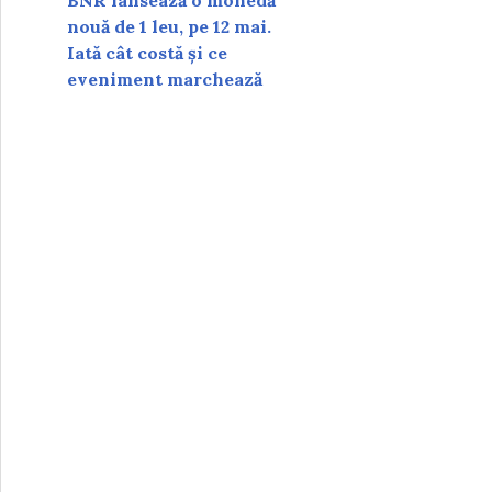
BNR lansează o monedă
nouă de 1 leu, pe 12 mai.
Iată cât costă și ce
eveniment marchează