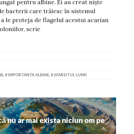
ungat pentru albine. Ei au creat niște
e bacterii care trăiesc în sistemul
 a le proteja de flagelul acestui acarian
loniilor, scrie
NE
,
IMPORTANTA ALBINE
,
SFARSITUL LUMII
ă nu ar mai exista niciun om pe