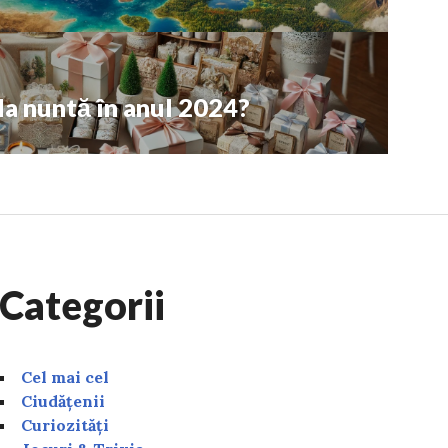
la nuntă în anul 2024?
Categorii
Cel mai cel
Ciudățenii
Curiozități