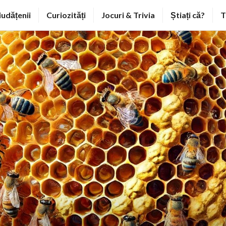
iudățenii
Curiozități
Jocuri & Trivia
Știați că?
T