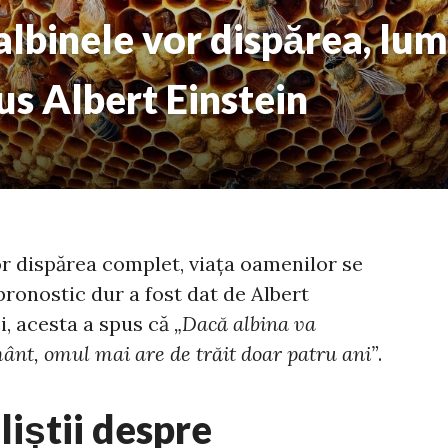
 albinele vor dispărea, lu
pus Albert Einstein
r dispărea complet, viața oamenilor se
ronostic dur a fost dat de Albert
ci, acesta a spus că
„Dacă albina va
ânt, omul mai are de trăit doar patru ani”
.
liștii despre