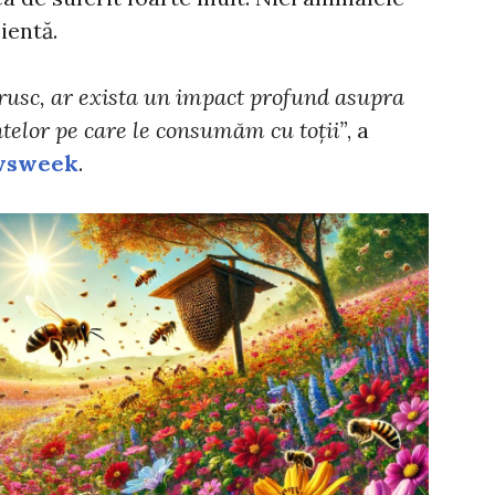
ientă.
brusc, ar exista un impact profund asupra
ntelor pe care le consumăm cu toții”
, a
wsweek
.