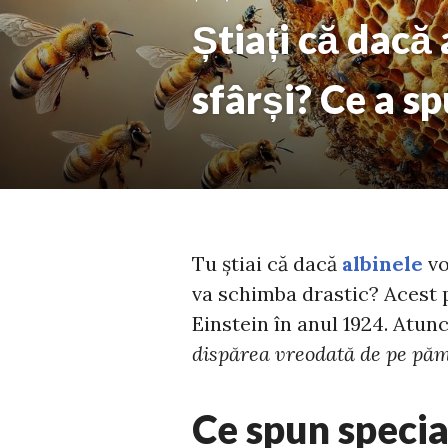
Știați că dacă
sfârși? Ce a s
Tu știai că dacă
albinele
vo
va schimba drastic? Acest p
Einstein în anul 1924. Atun
dispărea vreodată de pe păm
Ce spun specia