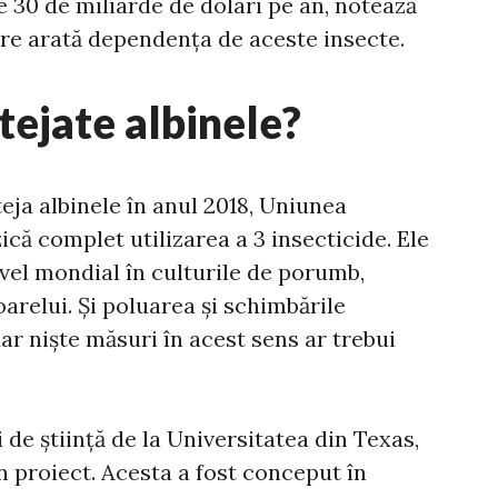
e 30 de miliarde de dolari pe an, notează
are arată dependența de aceste insecte.
tejate albinele?
teja albinele în anul 2018, Uniunea
ică complet utilizarea a 3 insecticide. Ele
ivel mondial în culturile de porumb,
oarelui. Și poluarea și schimbările
ar niște măsuri în acest sens ar trebui
de știință de la Universitatea din Texas,
n proiect. Acesta a fost conceput în