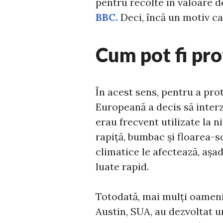
pentru recolte în valoare d
BBC.
Deci, încă un motiv c
Cum pot fi pro
În acest sens, pentru a pro
Europeană a decis să interz
erau frecvent utilizate la n
rapiță, bumbac și floarea-s
climatice le afectează, așad
luate rapid.
Totodată, mai mulți oameni 
Austin, SUA, au dezvoltat u