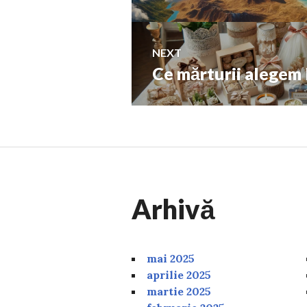
articole
NEXT
Ce mărturii alegem 
Next
post:
Arhivă
mai 2025
aprilie 2025
martie 2025