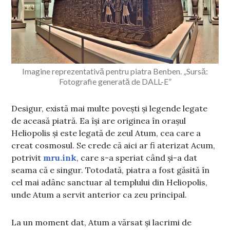
Imagine reprezentativă pentru piatra Benben. „Sursă:
Fotografie generată de DALL-E”
Desigur, există mai multe povești și legende legate
de aceasă piatră. Ea își are originea în orașul
Heliopolis și este legată de zeul Atum, cea care a
creat cosmosul. Se crede că aici ar fi aterizat Acum,
potrivit
mru.ink
, care s-a speriat când și-a dat
seama că e singur. Totodată, piatra a fost găsită în
cel mai adânc sanctuar al templului din Heliopolis,
unde Atum a servit anterior ca zeu principal.
La un moment dat, Atum a vărsat și lacrimi de