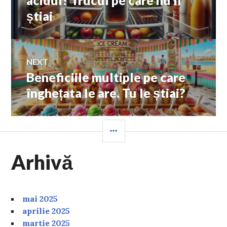
articole
știai
NEXT
Beneficiile multiple pe care
Next
post:
înghețata le are. Tu le știai?
SIDEBAR
Arhivă
mai 2025
aprilie 2025
martie 2025