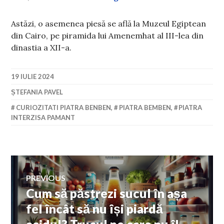
Astăzi, o asemenea piesă se află la Muzeul Egiptean
din Cairo, pe piramida lui Amenemhat al III-lea din
dinastia a XII-a.
19 IULIE 2024
ȘTEFANIA PAVEL
CURIOZITATI PIATRA BENBEN
,
PIATRA BEMBEN
,
PIATRA
INTERZISA PAMANT
Navigare
PREVIOUS
Cum să păstrezi sucul în așa
Previous
în
post:
fel încât să nu își piardă
acidul? Trucul pe care nu îl