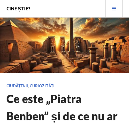
Skip
PRI
CINE ȘTIE?
to
MEN
content
CIUDĂȚENII
,
CURIOZITĂȚI
Ce este „Piatra
Benben” și de ce nu ar