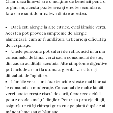
Chiar dacă lime-ul are o mulțime de beneficii pentru
organism, acesta poate avea și efecte secundare.
Iată care sunt doar câteva dintre acestea:
Dacă ești alergic la alte citrice, evită lămâile verzi.
Acestea pot provoca simptome de alergie
alimentară, cum ar fi umflături, urticarie și dificultăți
de respirație.
Unele persoane pot suferi de reflux acid în urma
consumului de lămâi verzi sau a consumului de suc,
din cauza acidității acestuia. Alte simptome digestive
pot include arsuri la stomac, greață, vărsături și
dificultăți de înghițire.
Lămâile verzi sunt foarte acide și este mai bine să
le consumi cu moderație. Consumul de multe lămâi
verzi poate crește riscul de carii, deoarece acidul
poate eroda smalțul dinților. Pentru a proteja dinții,
asigură-te că îți clătești gura cu apa plată după ce ai
mâncat lime sau ai băut suc.