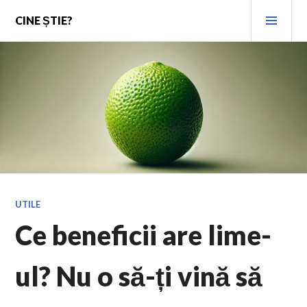
Skip
PRI
CINE ȘTIE?
to
MEN
content
UTILE
Ce beneficii are lime-
ul? Nu o să-ți vină să