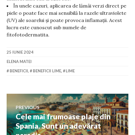
În unele cazuri, aplicarea de lămâi verzi direct pe
piele o poate face mai sensibilă la razele ultraviolete
(UV) ale soarelui și poate provoca inflamații. Acest
lucru este cunoscut sub numele de
fitofotodermatita.
25 IUNIE 2024
ELENA MATEI
BENEFICII
,
BENEFICII LIME
,
LIME
Navigare
PREVIOUS
Cele mai frumoase plaje din
Previous
în
post:
Spania. Sunt un adevărat
paradis