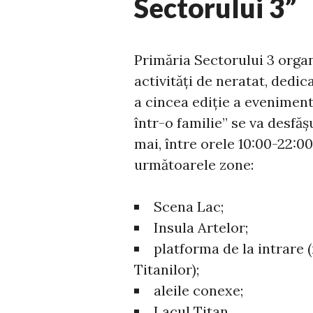
Sectorului 3”
Primăria Sectorului 3 org
activități de neratat, dedic
a cincea ediție a eveniment
într-o familie” se va desfășu
mai, între orele 10:00-22:00
următoarele zone:
Scena Lac;
Insula Artelor;
platforma de la intrare 
Titanilor);
aleile conexe;
Lacul Titan.