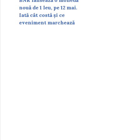
BNR lansează o monedă
nouă de 1 leu, pe 12 mai.
Iată cât costă și ce
eveniment marchează