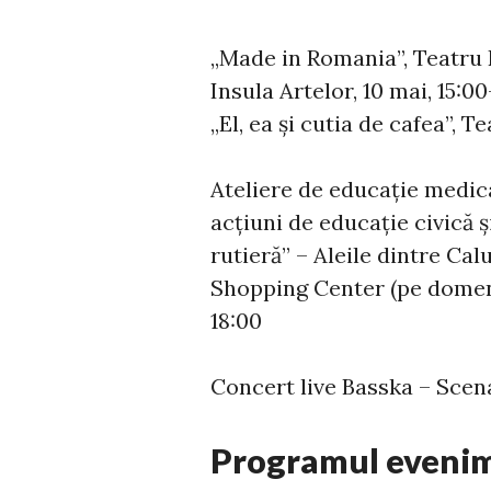
„Made in Romania”, Teatru 
Insula Artelor, 10 mai, 15:00
„El, ea și cutia de cafea”, T
Ateliere de educație medical
acțiuni de educație civică ș
rutieră” – Aleile dintre Cal
Shopping Center (pe domeniu
18:00
Concert live Basska – Scena
Programul evenim