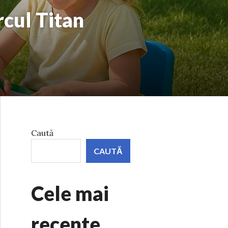
rcul Titan
Caută
CAUTĂ
Cele mai
recente