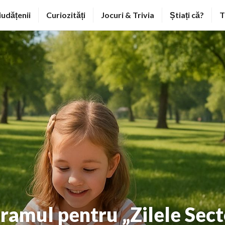
iudățenii
Curiozități
Jocuri & Trivia
Știați că?
T
ramul pentru „Zilele Sect