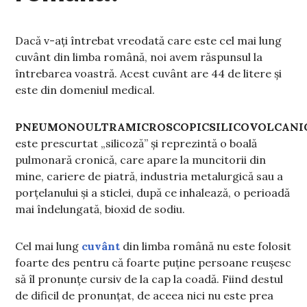
Dacă v-ați întrebat vreodată care este cel mai lung
cuvânt din limba română, noi avem răspunsul la
întrebarea voastră. Acest cuvânt are 44 de litere și
este din domeniul medical.
PNEUMONOULTRAMICROSCOPICSILICOVOLCANI
este prescurtat „silicoză” și reprezintă o boală
pulmonară cronică, care apare la muncitorii din
mine, cariere de piatră, industria metalurgică sau a
porțelanului și a sticlei, după ce inhalează, o perioadă
mai îndelungată, bioxid de sodiu.
Cel mai lung
cuvânt
din limba română nu este folosit
foarte des pentru că foarte puține persoane reușesc
să îl pronunțe cursiv de la cap la coadă. Fiind destul
de dificil de pronunțat, de aceea nici nu este prea