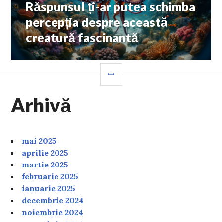
post:
Răspunsul ți-ar putea schimba
percepția despre această
creatură fascinantă
SIDEBAR
Arhivă
mai 2025
aprilie 2025
martie 2025
februarie 2025
ianuarie 2025
decembrie 2024
noiembrie 2024