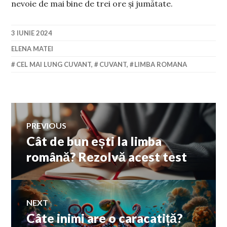
nevoie de mai bine de trei ore și jumătate.
3 IUNIE 2024
ELENA MATEI
CEL MAI LUNG CUVANT
,
CUVANT
,
LIMBA ROMANA
Navigare
PREVIOUS
Cât de bun ești la limba
Previous
în
post:
română? Rezolvă acest test
articole
NEXT
Câte inimi are o caracatiță?
Next