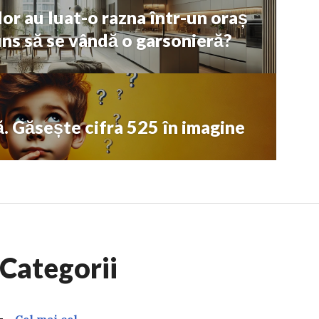
lor au luat-o razna într-un oraș
juns să se vândă o garsonieră?
ă. Găsește cifra 525 în imagine
Categorii