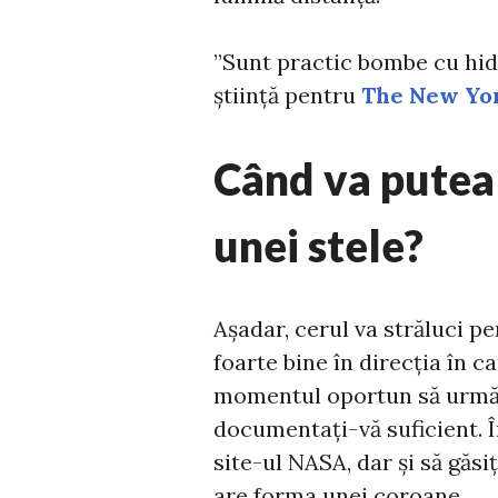
”Sunt practic bombe cu hid
știință pentru
The New Yo
Când va putea 
unei stele?
Așadar, cerul va străluci pen
foarte bine în direcția în 
momentul oportun să urmări
documentați-vă suficient. În
site-ul NASA, dar și să găsi
are forma unei coroane.