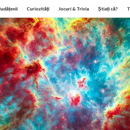
iudățenii
Curiozități
Jocuri & Trivia
Știați că?
T