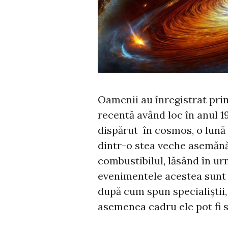
Oamenii au înregistrat prim
recentă având loc în anul 19
dispărut în cosmos, o lună
dintr-o stea veche asemănă
combustibilul, lăsând în ur
evenimentele acestea sunt f
după cum spun specialiștii,
asemenea cadru ele pot fi s