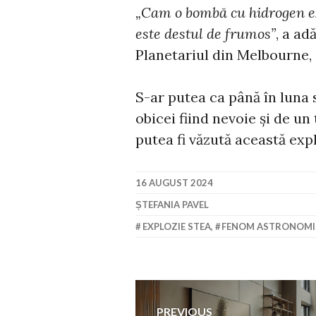
„Cam o bombă cu hidrogen ex
este destul de frumos”
, a ad
Planetariul din Melbourne
S-ar putea ca până în luna
obicei fiind nevoie și de un
putea fi văzută această exp
16 AUGUST 2024
ȘTEFANIA PAVEL
EXPLOZIE STEA
,
FENOM ASTRONOMI
Navigare
PREVIOUS