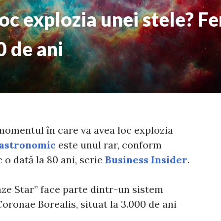
oc explozia unei stele? 
0 de ani
 momentul în care va avea loc explozia
astronomic
este unul rar, conform
 o dată la 80 ani, scrie
Business Insider
.
ze Star” face parte dintr-un sistem
Coronae Borealis, situat la 3.000 de ani