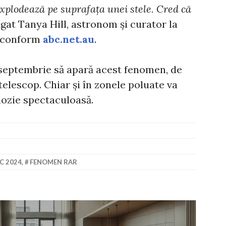
plodează pe suprafața unei stele. Cred că
ăgat Tanya Hill, astronom și curator la
, conform
abc.net.au
.
 septembrie să apară acest fenomen, de
 telescop. Chiar și în zonele poluate va
lozie spectaculoasă.
C 2024
,
FENOMEN RAR