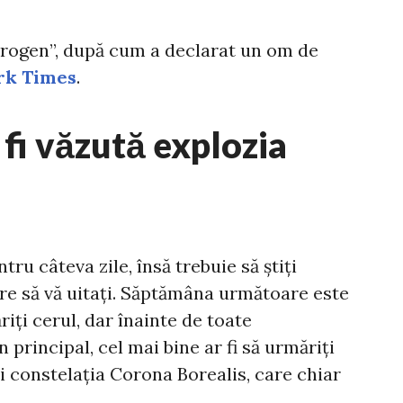
rogen”, după cum a declarat un om de
rk Times
.
fi văzută explozia
tru câteva zile, însă trebuie să știți
care să vă uitați. Săptămâna următoare este
ți cerul, dar înainte de toate
 principal, cel mai bine ar fi să urmăriți
ți constelația Corona Borealis, care chiar