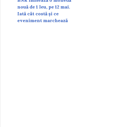
BNR lansează o monedă
nouă de 1 leu, pe 12 mai.
Iată cât costă și ce
eveniment marchează