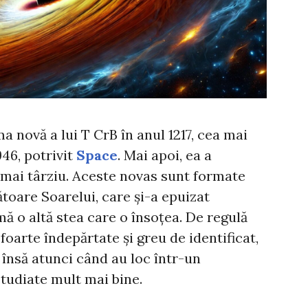
a novă a lui T CrB în anul 1217, cea mai
46, potrivit
Space
. Mai apoi, ea a
 mai târziu. Aceste novas sunt formate
toare Soarelui, care și-a epuizat
mă o altă stea care o însoțea. De regulă
oarte îndepărtate și greu de identificat,
 însă atunci când au loc într-un
tudiate mult mai bine.