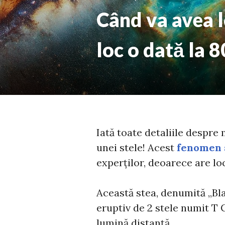
Când va avea l
loc o dată la 8
Iată toate detaliile despre
unei stele! Acest
fenomen 
experților, deoarece are loc
Această stea, denumită „Bla
eruptiv de 2 stele numit T 
lumină distanță.