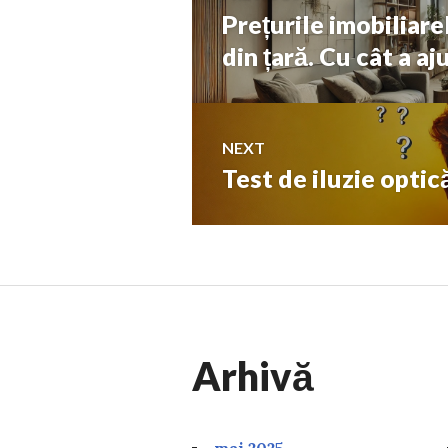
Prețurile imobiliare
Previous
în
post:
din țară. Cu cât a a
articole
NEXT
Test de iluzie optic
Next
post:
Arhivă