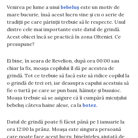
Venirea pe lume a unui
bebeluș
este un motiv de
mare bucurie, însă acest lucru vine și cu o serie de
tradiții pe care părinții trebuie să le respecte. Unul
dintre cele mai importante este datul de grindă.
Acest obicei încă se practică în zona Olteniei. Ce
presupune?
Ei bine, în seara de Revelion, după ora 00:00 sau
chiar la fix, moașa copilului îl dă pe acestea de
grindă. Tot ce trebuie să facă este să ridice copilul la
o grindă de trei ori, iar deasupra capului acestuia să
fie o turtă pe care se pun bani, hăinuțe și busuioc.
Moașa trebuie să se asigure că îi cumpără micuțului
bebeluș câteva haine alese, ca la
botez.
Datul de grindă poate fi făcut până pe 1 ianuarie la
ora 12:00 la prânz. Moașa este singura persoană
care poate face acest lucru, bineînțeles ajutată de