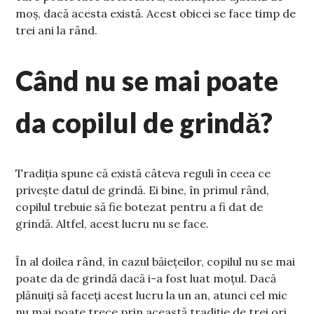
moș, dacă acesta există. Acest obicei se face timp de
trei ani la rând.
Când nu se mai poate
da copilul de grindă?
Tradiția spune că există câteva reguli în ceea ce
privește datul de grindă. Ei bine, în primul rând,
copilul trebuie să fie botezat pentru a fi dat de
grindă. Altfel, acest lucru nu se face.
În al doilea rând, în cazul băiețeilor, copilul nu se mai
poate da de grindă dacă i-a fost luat moțul. Dacă
plănuiți să faceți acest lucru la un an, atunci cel mic
nu mai poate trece prin această tradiție de trei ori.