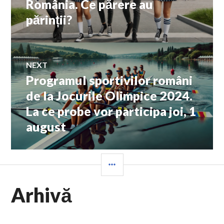
România. Ce părere au
articole
părinții?
NEXT
Programul sportivilor români
Next
post:
de la Jocurile Olimpice 2024.
La ce probe vor participa joi, 1
august
SIDEBAR
Arhivă