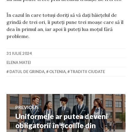
În cazul în care totuși doriți să vă dați băiețelul de
grindă de trei ori, îi puteți pune trei moașe care să îl
dea în primul an, iar apoi îi puteți lua moțul fără
probleme.
31 IULIE 2024
ELENA MATEI
DATUL DE GRINDA
,
OLTENIA
,
TRADITII CIUDATE
Navigare
PREVIOUS
Uniformele ar putea deveni
Previous
în
post:
obligatorii în școlile din