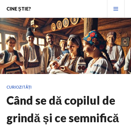
Skip
PRI
CINE ȘTIE?
to
MEN
content
CURIOZITĂȚI
Când se dă copilul de
grindă și ce semnifică