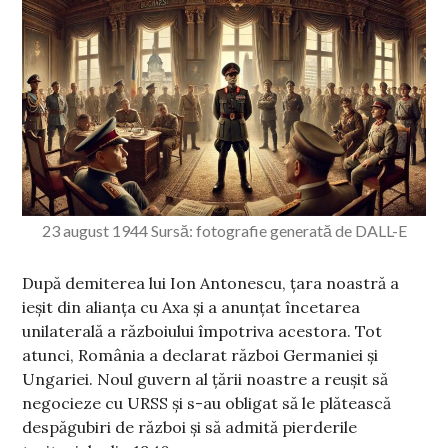
23 august 1944 Sursă: fotografie generată de DALL-E
După demiterea lui Ion Antonescu, țara noastră a
ieșit din alianța cu Axa și a anunțat încetarea
unilaterală a războiului împotriva acestora. Tot
atunci, România a declarat război Germaniei și
Ungariei. Noul guvern al țării noastre a reușit să
negocieze cu URSS și s-au obligat să le plătească
despăgubiri de război și să admită pierderile