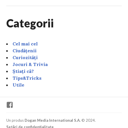
Categorii
Cel mai cel
Ciudățenii
Curiozități
Jocuri & Trivia
Știați că?
Tips&Tricks
Utile
Facebook
Un produs
Dogan Media International S.A.
© 2024.
Setări de confidențialitate