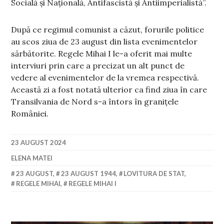
Socială și Națională, Antifascistă și Antiimperialistă”.
După ce regimul comunist a căzut, forurile politice
au scos ziua de 23 august din lista evenimentelor
sărbătorite. Regele Mihai I le-a oferit mai multe
interviuri prin care a precizat un alt punct de
vedere al evenimentelor de la vremea respectivă.
Această zi a fost notată ulterior ca find ziua în care
Transilvania de Nord s-a întors în granițele
României.
23 AUGUST 2024
ELENA MATEI
23 AUGUST
,
23 AUGUST 1944
,
LOVITURA DE STAT
,
REGELE MIHAI
,
REGELE MIHAI I