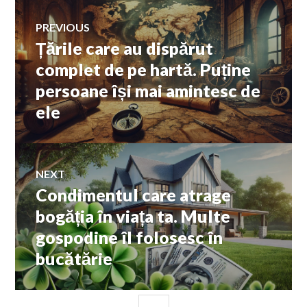
Navigare
PREVIOUS
Țările care au dispărut
Previous
în
post:
complet de pe hartă. Puține
persoane își mai amintesc de
articole
ele
NEXT
Condimentul care atrage
Next
post:
bogăția în viața ta. Multe
gospodine îl folosesc în
bucătărie
SIDEBAR