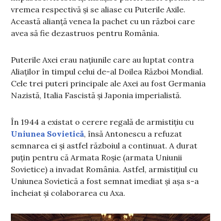
vremea respectivă și se aliase cu Puterile Axile.
Această alianță venea la pachet cu un război care
avea să fie dezastruos pentru România.
Puterile Axei erau națiunile care au luptat contra
Aliaților în timpul celui de-al Doilea Război Mondial.
Cele trei puteri principale ale Axei au fost Germania
Nazistă, Italia Fascistă și Japonia imperialistă.
În 1944 a existat o cerere regală de armistițiu cu
Uniunea Sovietică
, însă Antonescu a refuzat
semnarea ei și astfel războiul a continuat. A durat
puțin pentru că Armata Roșie (armata Uniunii
Sovietice) a invadat România. Astfel, armistițiul cu
Uniunea Sovietică a fost semnat imediat și așa s-a
încheiat și colaborarea cu Axa.