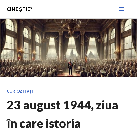
Skip
PRI
CINE ȘTIE?
to
MEN
content
CURIOZITĂȚI
23 august 1944, ziua
în care istoria