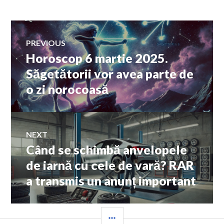
Navigare
PREVIOUS
Horoscop 6 martie 2025.
Previous
în
post:
Săgetătorii vor avea parte de
o zi norocoasă
articole
NEXT
Când se schimbă anvelopele
Next
post:
de iarnă cu cele de vară? RAR
a transmis un anunț important
SIDEBAR