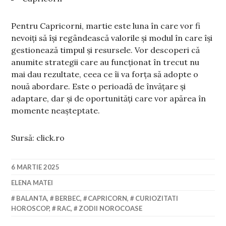
Pentru Capricorni, martie este luna în care vor fi
nevoiți să își regândească valorile și modul în care își
gestionează timpul și resursele. Vor descoperi că
anumite strategii care au funcționat în trecut nu
mai dau rezultate, ceea ce îi va forța să adopte o
nouă abordare. Este o perioadă de învățare și
adaptare, dar și de oportunități care vor apărea în
momente neașteptate.
Sursă: click.ro
6 MARTIE 2025
ELENA MATEI
BALANTA
,
BERBEC
,
CAPRICORN
,
CURIOZITATI
HOROSCOP
,
RAC
,
ZODII NOROCOASE