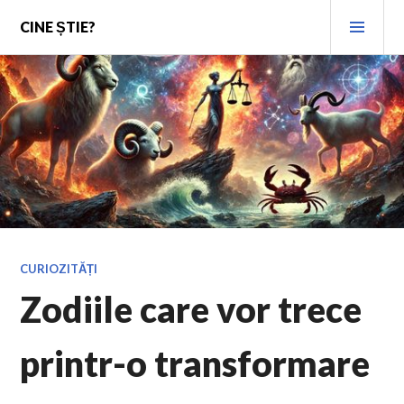
Skip
PRI
CINE ȘTIE?
to
MEN
content
CURIOZITĂȚI
Zodiile care vor trece
printr-o transformare