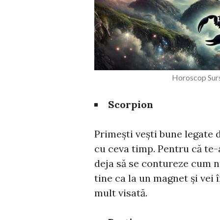
Horoscop Surs
Scorpion
Primești vești bune legate 
cu ceva timp. Pentru că te-a
deja să se contureze cum nu
tine ca la un magnet și vei î
mult visată.