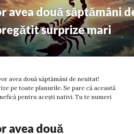
or avea două săptămâni de
pregătit surprize mari
 vor avea două săptămâni de neuitat!
rize pe toate planurile. Se pare că această
nefică pentru acești nativi. Tu te numeri
or avea două