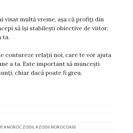
ai visat multă vreme, așa că profiți din
Începi să își stabilești obiective de viitor,
 ta.
e contureze relații noi, care te vor ajuta
une a ta. Este important să muncești
nunți, chiar dacă poate fi greu.
P
,
NOROC ZODII
,
ZODII NOROCOASE