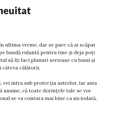
neuitat
în ultima vreme, dar se pare că ai scăpat
 pe bandă rulantă pentru tine și deja poți
l să îți faci planuri serioase cu banii și
i câteva călătorii.
vei intra sub protecția astrelor, iar asta
i anume, că toate dorințele tale se vor
ional se va contura mai bine ca niciodată.