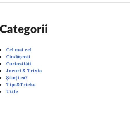
Categorii
Cel mai cel
Ciudățenii
Curiozități
Jocuri & Trivia
Știați că?
Tips&Tricks
Utile