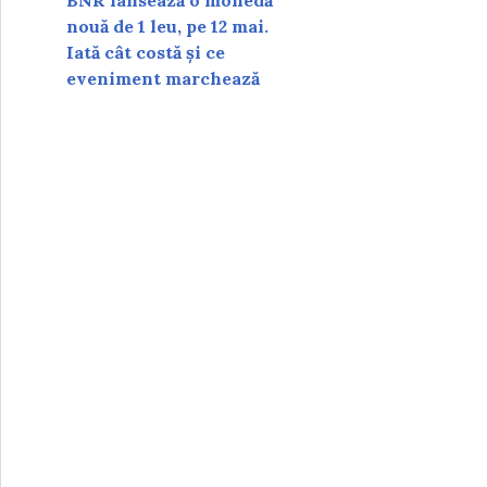
BNR lansează o monedă
nouă de 1 leu, pe 12 mai.
Iată cât costă și ce
eveniment marchează