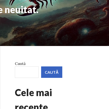
 neuitat.
Caută
CAUTĂ
Cele mai
recente