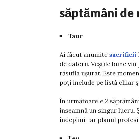
săptămâni de 
Taur
Ai făcut anumite
sacrificii
de datorii. Veștile bune vin
răsufla ușurat. Este momentu
poți include pe listă chiar ș
În următoarele 2 săptămâni, 
înseamnă un singur lucru. Ș
îndeplini, iar planul profes
Leu