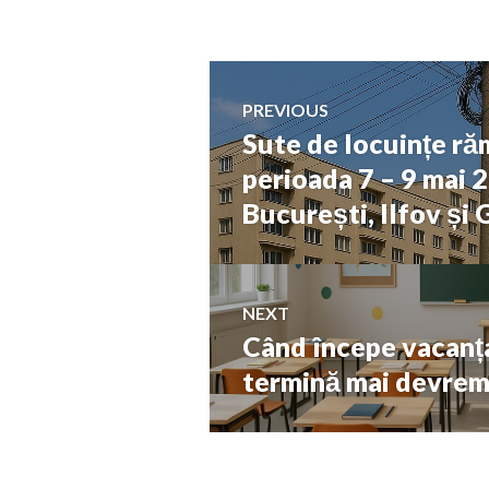
Navigare
PREVIOUS
Sute de locuințe ră
Previous
în
post:
perioada 7 – 9 mai 
București, Ilfov și 
articole
NEXT
Când începe vacanța
Next
post:
termină mai devreme