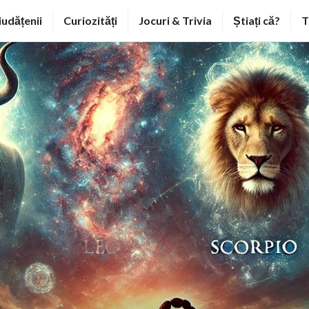
iudățenii
Curiozități
Jocuri & Trivia
Știați că?
T