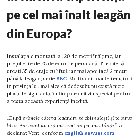
pe cel mai înalt leagăn
din Europa?
Instalația e montată la 120 de metri înălțime, iar
prețul este de 25 de euro de persoană. Trebuie să
urcați 35 de etaje cu liftul, iar mai apoi încă 2 metri
până la leagăn, scrie
BBC
. Mulți sunt foarte temători
în privința lui, mai ales că dedesubt nu există nicio
plasă de siguranță, în timp ce unii vin special pentru
a testa această experiență inedită.
„După primele câteva legănări, te obișnuiești și te simți
liber. Am venit aici să mă simt un pic mai tânăr”
, a
declarat Vent, conform
english.aawsat.com
.