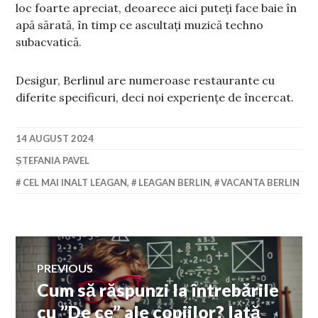
loc foarte apreciat, deoarece aici puteți face baie în
apă sărată, în timp ce ascultați muzică techno
subacvatică.
Desigur, Berlinul are numeroase restaurante cu
diferite specificuri, deci noi experiențe de încercat.
14 AUGUST 2024
ȘTEFANIA PAVEL
CEL MAI INALT LEAGAN
,
LEAGAN BERLIN
,
VACANTA BERLIN
Navigare
PREVIOUS
Cum să răspunzi la întrebările
Previous
în
post:
cu ”De ce” ale copiilor? Iată