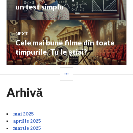
un test simplu
articole
NEXT
Cele mai bune filme din toate
Next
post:
timpurile. Tu le știai?
SIDEBAR
Arhivă
mai 2025
aprilie 2025
martie 2025