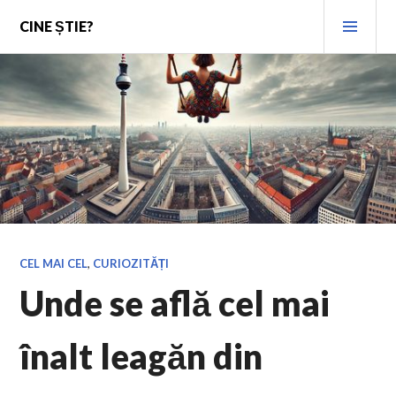
Skip
PRI
CINE ȘTIE?
to
MEN
content
CEL MAI CEL
,
CURIOZITĂȚI
Unde se află cel mai
înalt leagăn din