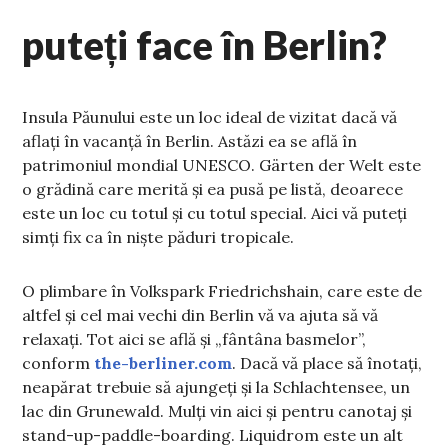
puteți face în Berlin?
Insula Păunului este un loc ideal de vizitat dacă vă
aflați în vacanță în Berlin. Astăzi ea se află în
patrimoniul mondial UNESCO. Gärten der Welt este
o grădină care merită și ea pusă pe listă, deoarece
este un loc cu totul și cu totul special. Aici vă puteți
simți fix ca în niște păduri tropicale.
O plimbare în Volkspark Friedrichshain, care este de
altfel și cel mai vechi din Berlin vă va ajuta să vă
relaxați. Tot aici se află și „fântâna basmelor”,
conform
the-berliner.com
. Dacă vă place să înotați,
neapărat trebuie să ajungeți și la Schlachtensee, un
lac din Grunewald. Mulți vin aici și pentru canotaj și
stand-up-paddle-boarding. Liquidrom este un alt