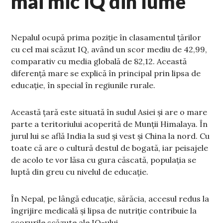
mai mic IQ din lume
Nepalul ocupă prima poziție în clasamentul țărilor
cu cel mai scăzut IQ, având un scor mediu de 42,99,
comparativ cu media globală de 82,12. Această
diferență mare se explică în principal prin lipsa de
educație, în special în regiunile rurale.
Această țară este situată în sudul Asiei și are o mare
parte a teritoriului acoperită de Munții Himalaya. În
jurul lui se află India la sud și vest și China la nord. Cu
toate că are o cultură destul de bogată, iar peisajele
de acolo te vor lăsa cu gura căscată, populația se
luptă din greu cu nivelul de educație.
În Nepal, pe lângă educație, sărăcia, accesul redus la
îngrijire medicală și lipsa de nutriție contribuie la
scorurile scăzute ale IQ-ului.