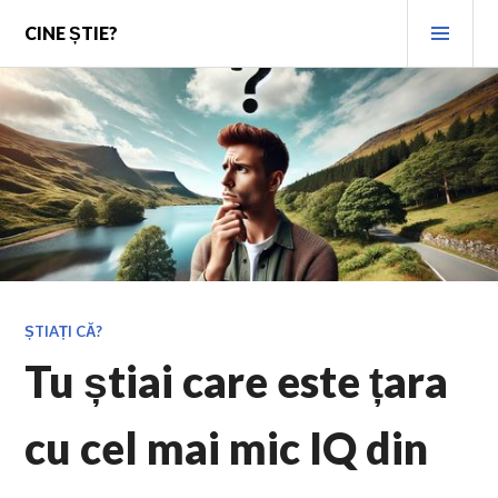
Skip
PRI
CINE ȘTIE?
to
MEN
content
ȘTIAȚI CĂ?
Tu știai care este țara
cu cel mai mic IQ din