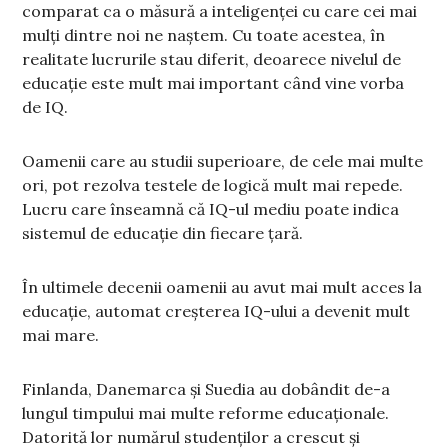
comparat ca o măsură a inteligenței cu care cei mai
mulți dintre noi ne naștem. Cu toate acestea, în
realitate lucrurile stau diferit, deoarece nivelul de
educație este mult mai important când vine vorba
de IQ.
Oamenii care au studii superioare, de cele mai multe
ori, pot rezolva testele de logică mult mai repede.
Lucru care înseamnă că IQ-ul mediu poate indica
sistemul de educație din fiecare țară.
În ultimele decenii oamenii au avut mai mult acces la
educație, automat creșterea IQ-ului a devenit mult
mai mare.
Finlanda, Danemarca și Suedia au dobândit de-a
lungul timpului mai multe reforme educaționale.
Datorită lor numărul studenților a crescut și