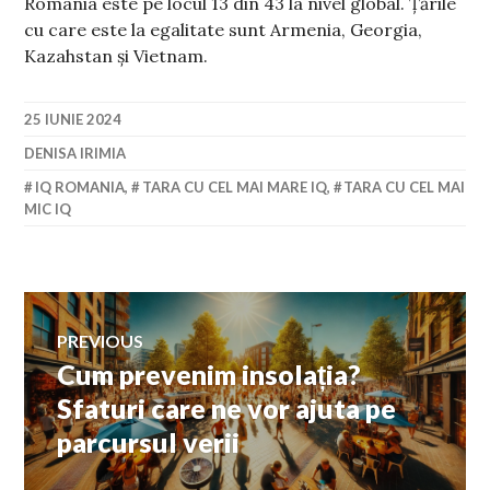
România este pe locul 13 din 43 la nivel global. Țările
cu care este la egalitate sunt Armenia, Georgia,
Kazahstan și Vietnam.
25 IUNIE 2024
DENISA IRIMIA
IQ ROMANIA
,
TARA CU CEL MAI MARE IQ
,
TARA CU CEL MAI
MIC IQ
Navigare
PREVIOUS
Cum prevenim insolația?
Previous
în
post:
Sfaturi care ne vor ajuta pe
parcursul verii
articole