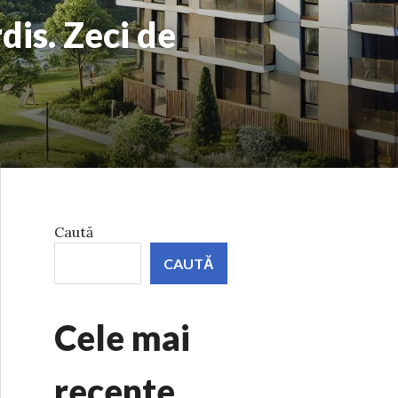
dis. Zeci de
Caută
CAUTĂ
Cele mai
recente