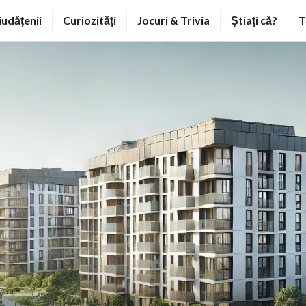
iudățenii
Curiozități
Jocuri & Trivia
Știați că?
T