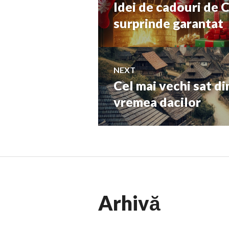
Idei de cadouri de C
Previous
în
post:
surprinde garantat
articole
NEXT
Cel mai vechi sat di
Next
post:
vremea dacilor
Arhivă