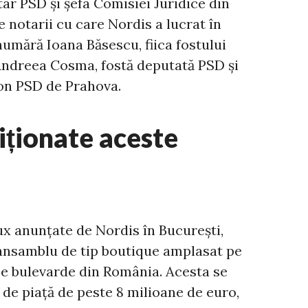
ar PSD și șefa Comisiei Juridice din
 notarii cu care Nordis a lucrat în
umără Ioana Băsescu, fiica fostului
 Andreea Cosma, fostă deputată PSD și
ron PSD de Prahova.
iționate aceste
ux anunțate de Nordis în București,
 ansamblu de tip boutique amplasat pe
e bulevarde din România. Acesta se
ă de piață de peste 8 milioane de euro,