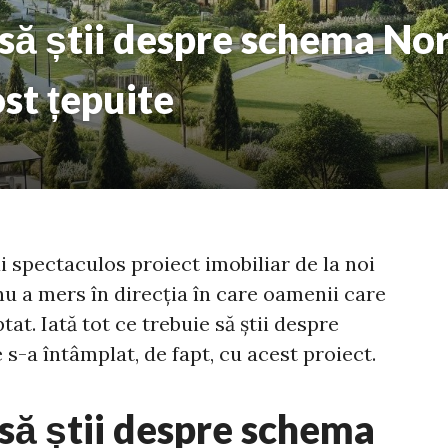
 să știi despre schema Nor
st țepuite
ai spectaculos proiect imobiliar de la noi
 nu a mers în direcția în care oamenii care
ptat. Iată tot ce trebuie să știi despre
s-a întâmplat, de fapt, cu acest proiect.
 să știi despre schema