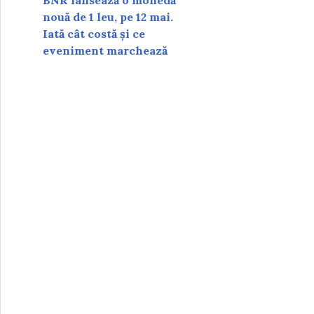
BNR lansează o monedă
nouă de 1 leu, pe 12 mai.
Iată cât costă și ce
eveniment marchează