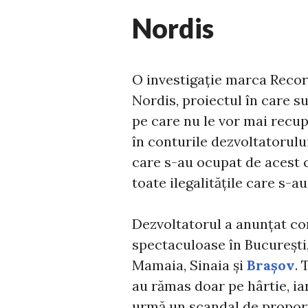
Nordis
O investigație marca Record
Nordis, proiectul în care s
pe care nu le vor mai recup
în conturile dezvoltatorului
care s-au ocupat de acest c
toate ilegalitățile care s-a
Dezvoltatorul a anunțat co
spectaculoase în București,
Mamaia, Sinaia și
Brașov
. 
au rămas doar pe hârtie, iar
urmă un scandal de proporți