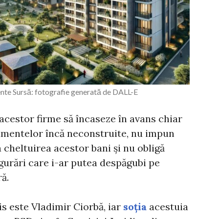
te Sursă: fotografie generată de DALL-E
acestor firme să încaseze în avans chiar
amentelor încă neconstruite, nu impun
la cheltuirea acestor bani și nu obligă
igurări care i-ar putea despăgubi pe
ră.
is este Vladimir Ciorbă, iar
soția
acestuia