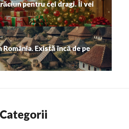
răciun pentru cei dragi. Îi vei
n România. Există încă de pe
Categorii