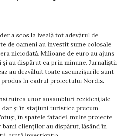
er a scos la iveală tot adevărul de
ute de oameni au investit sume colosale
era niciodată. Milioane de euro au ajuns
 și au dispărut ca prin minune. Jurnaliștii
az au dezvăluit toate ascunzișurile sunt
u produs în cadrul proiectului Nordis.
nstruirea unor ansambluri rezidențiale
 dar și în stațiuni turistice precum
Totuși, în spatele fațadei, multe proiecte
 banii clienților au dispărut, lăsând în
i, arată investigația.