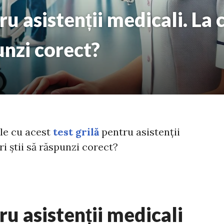
ru asistenții medicali. La 
unzi corect?
le cu acest
test grilă
pentru asistenții
ri știi să răspunzi corect?
ru asistenții medicali