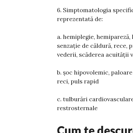
6. Simptomatologia specifi
reprezentată de:
a. hemiplegie, hemipareză, h
senzație de căldură, rece,
vederii, scăderea acuității 
b. șoc hipovolemic, paloare
reci, puls rapid
c. tulburări cardiovasculare
restrosternale
Cum te descur