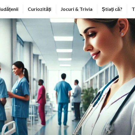
iudățenii
Curiozități
Jocuri & Trivia
Știați că?
T