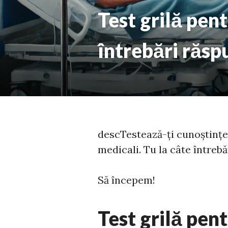
Test grilă pent
întrebări răsp
descTestează-ți cunoștințe
medicali. Tu la câte întrebă
Să începem!
Test grilă pent