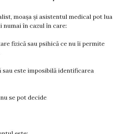
alist, moașa și asistentul medical pot lua
i numai în cazul în care:
tare fizică sau psihică ce nu îi permite
i
ă sau este imposibilă identificarea
i nu se pot decide
ntul este: