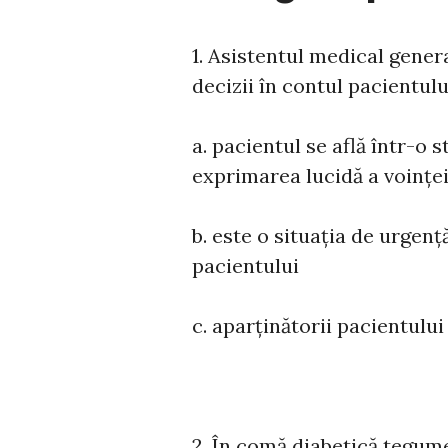
1. Asistentul medical gener
decizii în contul pacientulu
a. pacientul se află într-o s
exprimarea lucidă a voințe
b. este o situația de urgenț
pacientului
c. aparținătorii pacientulu
2. În comă diabetică tegume