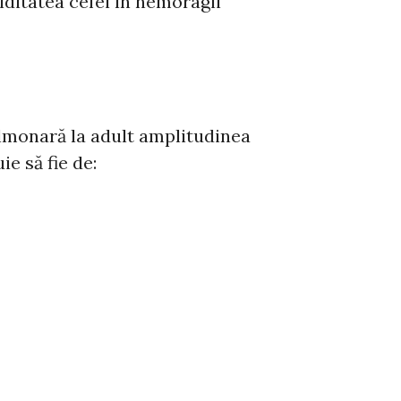
giditatea cefei în hemoragii
ulmonară la adult amplitudinea
e să fie de: