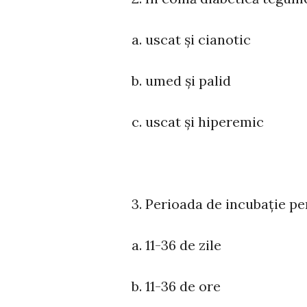
a. uscat și cianotic
b. umed și palid
c. uscat și hiperemic
3. Perioada de incubație pen
a. 11-36 de zile
b. 11-36 de ore