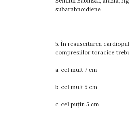
Semnul Babinski, afazia, ri
subarahnoidiene
5. În resuscitarea cardiop
compresiilor toracice trebui
a. cel mult 7 cm
b. cel mult 5 cm
c. cel puțin 5 cm