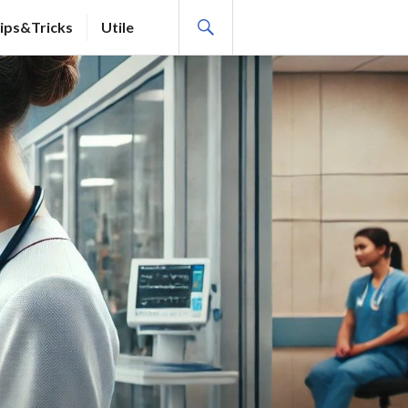
SEARCH
ips&Tricks
Utile