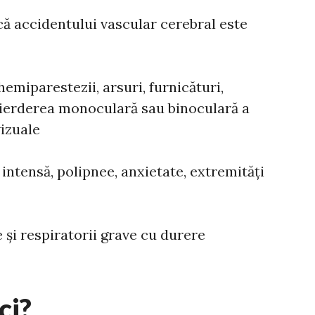
că accidentului vascular cerebral este
emiparestezii, arsuri, furnicături,
 pierderea monoculară sau binoculară a
vizuale
 intensă, polipnee, anxietate, extremități
 și respiratorii grave cu durere
ci?