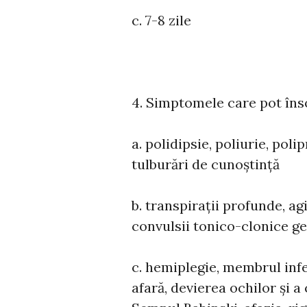
c. 7-8 zile
4. Simptomele care pot îns
a. polidipsie, poliurie, pol
tulburări de cunoștință
b. transpirații profunde, ag
convulsii tonico-clonice g
c. hemiplegie, membrul infe
afară, devierea ochilor și a