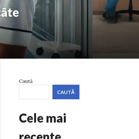
câte
Caută
CAUTĂ
Cele mai
recente