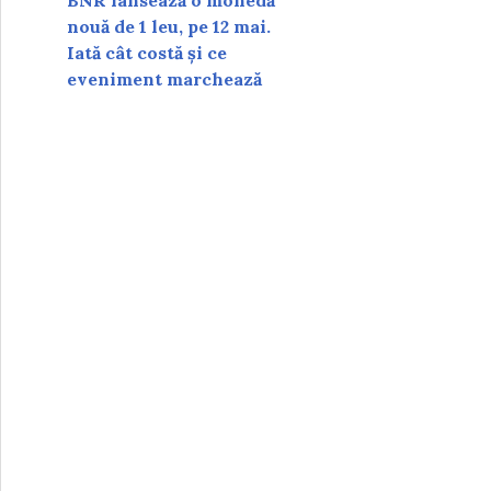
BNR lansează o monedă
nouă de 1 leu, pe 12 mai.
Iată cât costă și ce
eveniment marchează