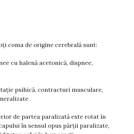
oți coma de origine cerebrală sunt:
ipnee cu halenă acetonică, dispnee,
itație psihică, contracturi musculare,
eneralizate
rior de partea paralizată este rotat în
 capului în sensul opus părții paralizate,