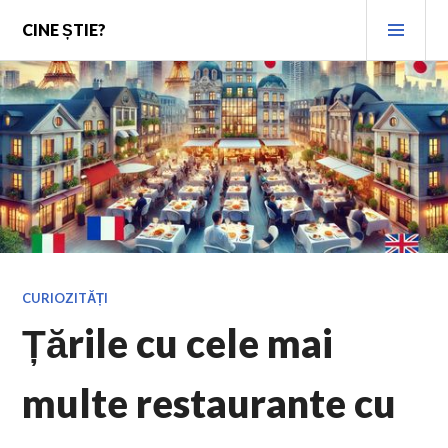
Skip
PRI
CINE ȘTIE?
to
MEN
content
CURIOZITĂȚI
Țările cu cele mai
multe restaurante cu