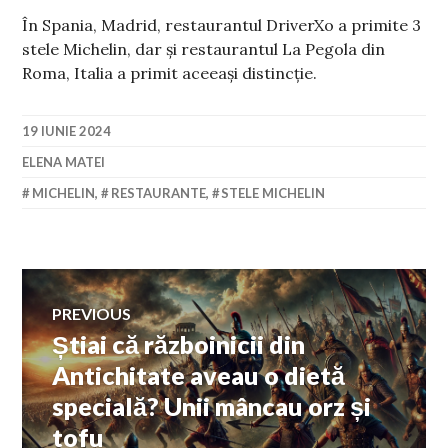
În Spania, Madrid, restaurantul DriverXo a primite 3
stele Michelin, dar și restaurantul La Pegola din
Roma, Italia a primit aceeași distincție.
19 IUNIE 2024
ELENA MATEI
MICHELIN
,
RESTAURANTE
,
STELE MICHELIN
Navigare
PREVIOUS
Știai că războinicii din
Previous
în
post:
Antichitate aveau o dietă
specială? Unii mâncau orz și
articole
tofu