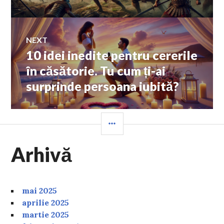
NEXT
10 idei inedite pentru cererile
Next
post:
în căsătorie. Tu cum ți-ai
surprinde persoana iubită?
SIDEBAR
Arhivă
mai 2025
aprilie 2025
martie 2025