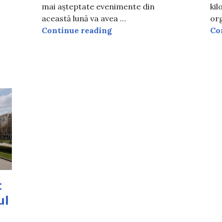
mai așteptate evenimente din
ki
această lună va avea …
org
au loc în București în acest weekend? Activități organiza
Unde poți gusta langoș de 
Continue reading
Co
t
ul