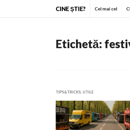
Skip
CINE ȘTIE?
Cel mai cel
C
to
content
Etichetă:
fest
TIPS&TRICKS
,
UTILE