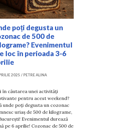
nde poți degusta un
ozonac de 500 de
ilograme? Evenimentul
e loc în perioada 3-6
rilie
PRILIE 2025
PETRE ALINA
i în căutarea unei activități
ptivante pentru acest weekend?
tă unde poți degusta un cozonac
mnesc uriaș de 500 de kilograme,
București! Evenimentul durează
ă pe 6 aprilie! Cozonac de 500 de