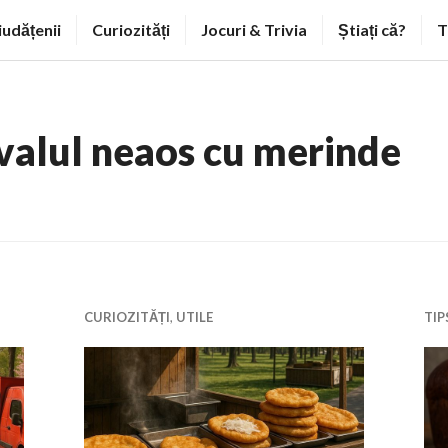
iudățenii
Curiozități
Jocuri & Trivia
Știați că?
T
ivalul neaos cu merinde
CURIOZITĂȚI
,
UTILE
TIP