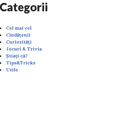
Categorii
Cel mai cel
Ciudățenii
Curiozități
Jocuri & Trivia
Știați că?
Tips&Tricks
Utile