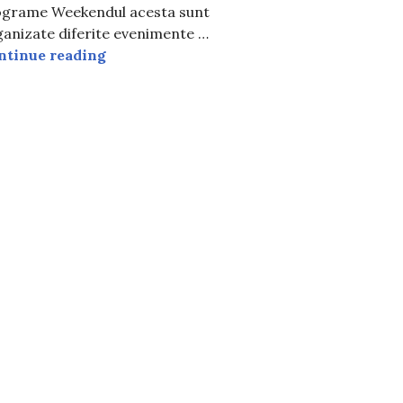
lograme Weekendul acesta sunt
anizate diferite evenimente …
te în zilele 25 – 27 aprilie
10 metri în București? Evenimentul are loc weekendul a
Unde poți degusta un cozonac de 500 de 
ntinue reading