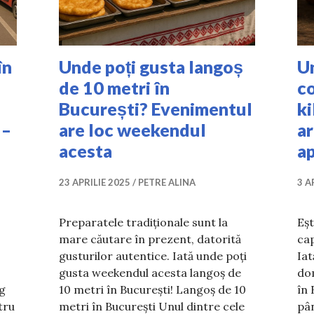
în
Unde poți gusta langoș
U
de 10 metri în
c
București? Evenimentul
k
 –
are loc weekendul
ar
acesta
ap
23 APRILIE 2025
PETRE ALINA
3 A
Preparatele tradiționale sunt la
Eșt
mare căutare în prezent, datorită
ca
gusturilor autentice. Iată unde poți
Ia
gusta weekendul acesta langoș de
do
rg
10 metri în București! Langoș de 10
în 
tru
metri în București Unul dintre cele
pân