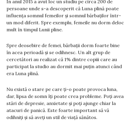
În anul 2015 a avut loc un studiu pe circa 200 de
persoane unde s-a descoperit că Luna plină poate
influența somnul femeilor și somnul bărbaților într-
un mod diferit. Spre exemplu, femeile nu dorm deloc
mult în timpul Lunii pline.
Spre deosebire de femei, bărbații dorm foarte bine
în acea perioadă și se odihnesc. Un alt grup de
cercetători au realizat că 1% dintre copiii care au
participat la studio au dormit mai puțin atunci când
era Luna plină.
Nu există o stare pe care ți-o poate provoca luna,
dar, lipsa de somn îți poate crea probleme. Poți avea
stări de depresie, anxietate și poți ajunge chiar la
atacuri de panică. Este foarte important să vă
odihniți și să aveți un stil de viață sănătos.