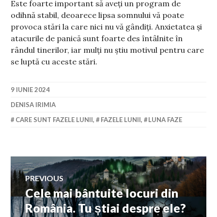
Este foarte important să aveți un program de
odihnă stabil, deoarece lipsa somnului vă poate
provoca stări la care nici nu vă gândiți. Anxietatea și
atacurile de panică sunt foarte des întâlnite în
rândul tinerilor, iar mulți nu știu motivul pentru care
se luptă cu aceste stări.
9 IUNIE 2024
DENISA IRIMIA
CARE SUNT FAZELE LUNII
,
FAZELE LUNII
,
LUNA FAZE
Navigare
PREVIOUS
Cele mai bântuite locuri din
Previous
în
post:
România. Tu știai despre ele?