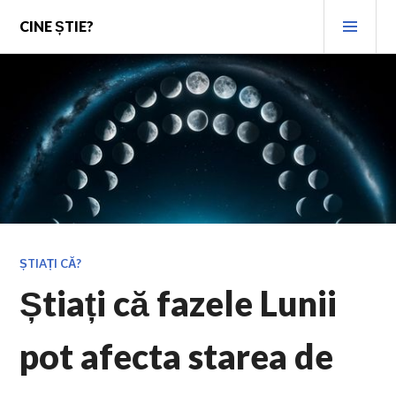
Skip
PRI
CINE ȘTIE?
to
MEN
content
ȘTIAȚI CĂ?
Știați că fazele Lunii
pot afecta starea de