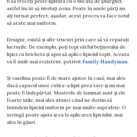
fi să treceți peste lipitură cu o bucată de șmirghel,
astfel încât să nivelați zona. Poate în unele părți nu
ați turnat perfect, așadar, acest proces va face totul
să arate mai uniform.
Desigur, există și alte trucuri prin care să vă reparați
lucrurile. De exemplu, poți topi vârful bețișorului de
lipici cu bricheta și apoi să aplice lipiciul topit. Acesta
va fi mult mai rezistent, potrivit
Family Handyman
.
Și vaselina poate fi de mare ajutor în casă, mai ales
dacă capacul unor cutii s-a lipit prea tare și nu mai
poate fi îndepărtat. Mostrele de laminat sunt și ele
foarte utile, mai ales atunci când ne dorim să
întindem lipiciul uniform pe mai multe suprafețe. O
seringă poate ajuta și ea la aplicarea lipiciului, mai
ales în găuri.