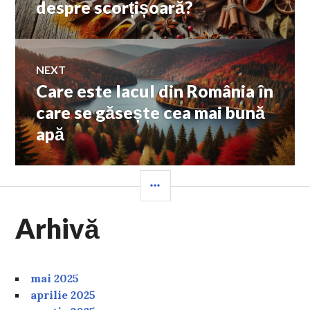
despre scorțișoară?
articole
NEXT
Care este lacul din România în
Next
post:
care se găsește cea mai bună
apă
SIDEBAR
Arhivă
mai 2025
aprilie 2025