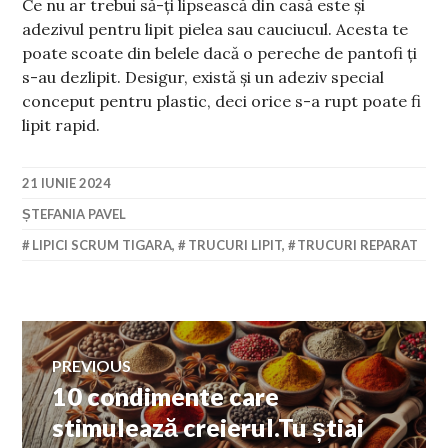
Ce nu ar trebui să-ți lipsească din casă este și
adezivul pentru lipit pielea sau cauciucul. Acesta te
poate scoate din belele dacă o pereche de pantofi ți
s-au dezlipit. Desigur, există și un adeziv special
conceput pentru plastic, deci orice s-a rupt poate fi
lipit rapid.
21 IUNIE 2024
ȘTEFANIA PAVEL
LIPICI SCRUM TIGARA
,
TRUCURI LIPIT
,
TRUCURI REPARAT
Navigare
PREVIOUS
10 condimente care
Previous
în
post:
stimulează creierul.Tu știai