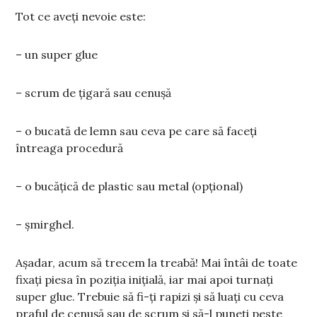
Tot ce aveți nevoie este:
– un super glue
– scrum de țigară sau cenușă
– o bucată de lemn sau ceva pe care să faceți
întreaga procedură
– o bucățică de plastic sau metal (opțional)
– șmirghel.
Așadar, acum să trecem la treabă! Mai întâi de toate
fixați piesa în poziția inițială, iar mai apoi turnați
super glue. Trebuie să fi-ți rapizi și să luați cu ceva
praful de cenușă sau de scrum și să-l puneți peste