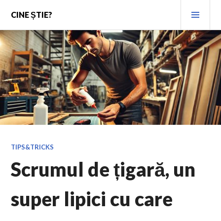
Skip
PRI
CINE ȘTIE?
to
MEN
content
TIPS&TRICKS
Scrumul de țigară, un
super lipici cu care