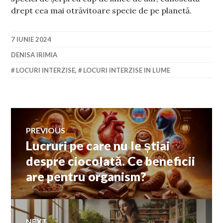
drept cea mai otrăvitoare specie de pe planetă.
7 IUNIE 2024
DENISA IRIMIA
LOCURI INTERZISE
,
LOCURI INTERZISE IN LUME
Navigare
PREVIOUS
Lucruri pe care nu le știai
Previous
în
post:
despre ciocolată. Ce beneficii
are pentru organism?
articole
NEXT