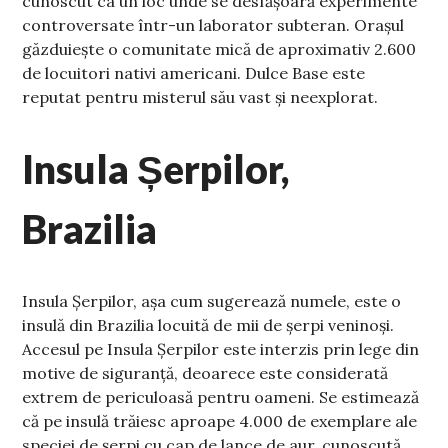
cunoscut ca un loc unde se desfășoară experimente
controversate într-un laborator subteran. Orașul
găzduiește o comunitate mică de aproximativ 2.600
de locuitori nativi americani. Dulce Base este
reputat pentru misterul său vast și neexplorat.
Insula Șerpilor,
Brazilia
Insula Șerpilor, așa cum sugerează numele, este o
insulă din Brazilia locuită de mii de șerpi veninoși.
Accesul pe Insula Șerpilor este interzis prin lege din
motive de siguranță, deoarece este considerată
extrem de periculoasă pentru oameni. Se estimează
că pe insulă trăiesc aproape 4.000 de exemplare ale
speciei de șerpi cu cap de lance de aur, cunoscută