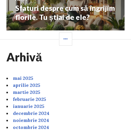
Sfaturi despre cum să îngrijim
Next
post:
florile. Tu știai de ele?
SIDEBAR
Arhivă
mai 2025
aprilie 2025
martie 2025
februarie 2025
ianuarie 2025
decembrie 2024
noiembrie 2024
octombrie 2024