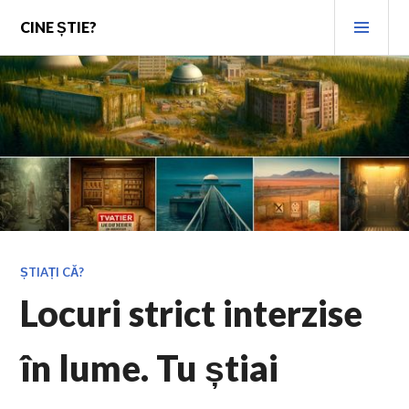
Skip
PRI
CINE ȘTIE?
to
MEN
content
ȘTIAȚI CĂ?
Locuri strict interzise
în lume. Tu știai