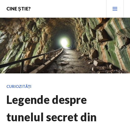
Skip
PRI
CINE ȘTIE?
to
MEN
content
CURIOZITĂȚI
Legende despre
tunelul secret din