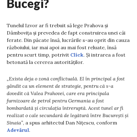
Bucegi?
Tunelul Izvor ar fi trebuit să lege Prahova și
Dâmbovița și prevedea de fapt construirea unei căi
ferate. Din păcate însă, lucrările s-au oprit din cauza
războiului, iar mai apoi au mai fost reluate, însă
pentru scurt timp, potrivit
Click
. Și intrarea a fost
betonată la cererea autorităților.
„Exista deja o zonă conflictuală. El în principal a fost
gândit ca un element de strategie, pentru că s-a
dovedit că Valea Prahovei, care era principala
furnizoare de petrol pentru Germania a fost
bombardată şi circulaţia întreruptă. Acest tunel ar fi
realizat o cale secundară de legătură între Bucureşti şi
Sinaia”
, a spus arhitectul Dan Niţescu, conform
Adevărul
.