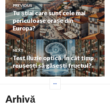
Navigare
PREVIOUS
Tu știai care sunt cele mai
Previous
în
post:
periculoase orașe din
Europa?
articole
NEXT
Test iluzie optică. În cât timp
Next
post:
reușești să găsești fructul?
SIDEBAR
Arhivă