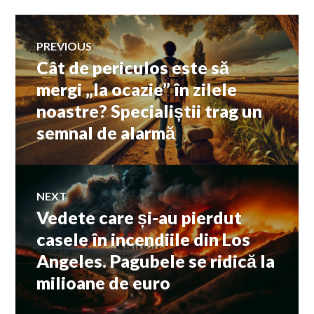
Navigare
PREVIOUS
Cât de periculos este să
Previous
în
post:
mergi „la ocazie” în zilele
noastre? Specialiștii trag un
articole
semnal de alarmă
NEXT
Vedete care și-au pierdut
Next
post:
casele în incendiile din Los
Angeles. Pagubele se ridică la
milioane de euro