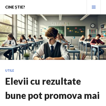
Skip
PRI
CINE ȘTIE?
to
MEN
content
UTILE
Elevii cu rezultate
bune pot promova mai