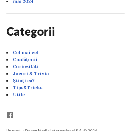
mai 2024
Categorii
Cel mai cel
Ciudățenii
Curiozități
Jocuri & Trivia
Știați că?
Tips&Tricks
Utile
Facebook
Un produs
Dogan Media International S.A.
© 2024.