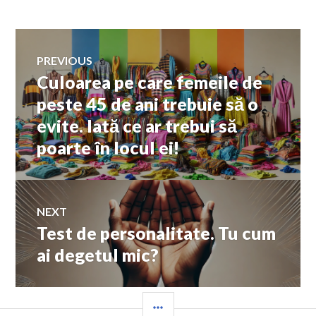
Navigare
PREVIOUS
Culoarea pe care femeile de
Previous
în
post:
peste 45 de ani trebuie să o
evite. Iată ce ar trebui să
articole
poarte în locul ei!
NEXT
Test de personalitate. Tu cum
Next
post:
ai degetul mic?
SIDEBAR