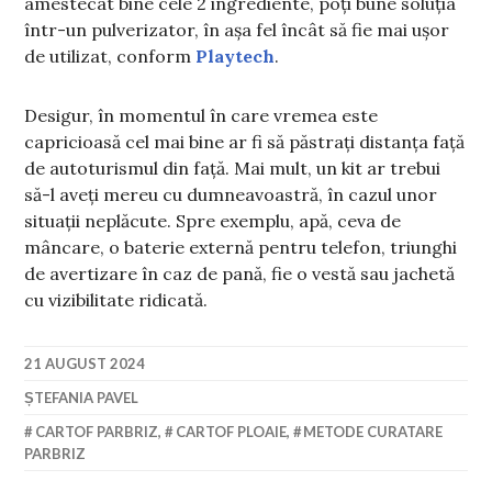
amestecat bine cele 2 ingrediente, poți bune soluția
într-un pulverizator, în așa fel încât să fie mai ușor
de utilizat, conform
Playtech
.
Desigur, în momentul în care vremea este
capricioasă cel mai bine ar fi să păstrați distanța față
de autoturismul din față. Mai mult, un kit ar trebui
să-l aveți mereu cu dumneavoastră, în cazul unor
situații neplăcute. Spre exemplu, apă, ceva de
mâncare, o baterie externă pentru telefon, triunghi
de avertizare în caz de pană, fie o vestă sau jachetă
cu vizibilitate ridicată.
21 AUGUST 2024
ȘTEFANIA PAVEL
CARTOF PARBRIZ
,
CARTOF PLOAIE
,
METODE CURATARE
PARBRIZ