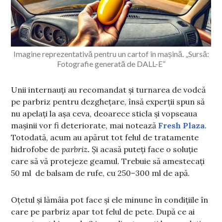
Imagine reprezentativă pentru un cartof în mașină. „Sursă:
Fotografie generată de DALL-E”
Unii internauți au recomandat și turnarea de vodcă
pe parbriz pentru dezghețare, însă experții spun să
nu apelați la așa ceva, deoarece sticla și vopseaua
mașinii vor fi deteriorate, mai notează
Fresh Plaza
.
Totodată, acum au apărut tot felul de tratamente
hidrofobe de
parbriz
.
Și acasă puteți face o soluție
care să vă protejeze geamul. Trebuie să amestecați
50 ml de balsam de rufe, cu 250–300 ml de apă.
Oțetul și lămâia pot face și ele minune în condițiile în
care pe parbriz apar tot felul de pete. După ce ai