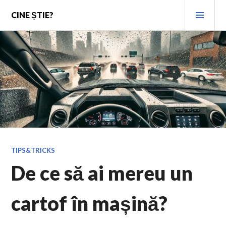
Skip
PRI
CINE ȘTIE?
to
MEN
content
TIPS&TRICKS
De ce să ai mereu un
cartof în mașină?