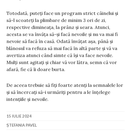
Totodată, puteți face un program strict câinelui și
să-l scoateți la plimbare de minim 3 ori de zi,
respective dimineața, la prânz și seara. Atunci,
acesta se va învăța să-și facă nevoile și nu va mai fi
nevoie să facă în casă. Odată învățat așa, până și
blănosul va refuza să mai facă în altă parte și vă va
avertiza atunci când simte că își va face nevoile.
Mulți sunt agitați și chiar vă vor lătra, semn că vor
afară, fie că îi doare burta.
De aceea trebuie să fiți foarte atenți la semnalele lor
și să încercați să-i urmăriți pentru a le înțelege
intențiile și nevoile.
15 IULIE 2024
ȘTEFANIA PAVEL