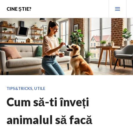
Skip
PRI
CINE ȘTIE?
to
MEN
content
TIPS&TRICKS
,
UTILE
Cum să-ti înveți
animalul să facă