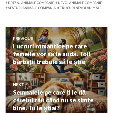
DRESAJ ANIMALE COMPANIE
,
NEVOI ANIMALE COMPANIE
,
SFATURI ANIMALE COMPANIA
,
TRUCURI NEVOI ANIMALE
Navigare
PREVIOUS
Lucruri romantice pe care
Previous
în
post:
femeile vor să le audă. Toți
bărbații trebuie să le știe
articole
NEXT
Semnalele pe care ți le dă
Next
post:
cățelul tău când nu se simte
bine. Tu le știai?