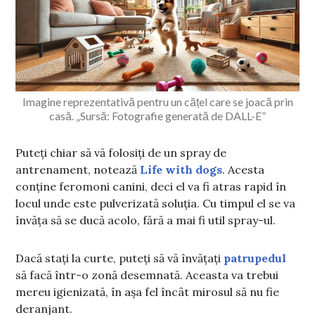
Imagine reprezentativă pentru un cățel care se joacă prin
casă. „Sursă: Fotografie generată de DALL-E”
Puteți chiar să vă folosiți de un spray de
antrenament, notează
Life with dogs
. Acesta
conține feromoni canini, deci el va fi atras rapid în
locul unde este pulverizată soluția. Cu timpul el se va
învăța să se ducă acolo, fără a mai fi util spray-ul.
Dacă stați la curte, puteți să vă învățați
patrupedul
să facă într-o zonă desemnată. Aceasta va trebui
mereu igienizată, în așa fel încât mirosul să nu fie
deranjant.