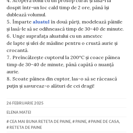
Acoperă bolul cu un prosop curat și lasă-l la
dospit într-un loc cald timp de 2 ore, până își
dublează volumul.
Împarte
aluatul
în două părți, modelează pâinile
și lasă-le să se odihnească timp de 30-40 de minute.
Unge suprafața aluatului cu un amestec
de lapte și ulei de măsline pentru o crustă aurie și
crocantă.
Preîncălzește cuptorul la 200°C și coace pâinea
timp de 30-40 de minute, până capătă o nuanță
aurie.
Scoate pâinea din cuptor, las-o să se răcească
puțin și savureaz-o alături de cei dragi!
26 FEBRUARIE 2025
ELENA MATEI
CEA MAI BUNA RETETA DE PAINE
,
PAINE
,
PAINE DE CASA
,
RETETA DE PAINE