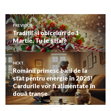
Navigare
PREVIOUS
Tradiții și obiceiuri de 1
Previous
în
post:
Martie. Tu le știai?
articole
NEXT
Românii primesc bani de la
Next
post:
stat pentru energie în 2025!
Cardurile vor fi alimentate în
două tranșe
SIDEBAR