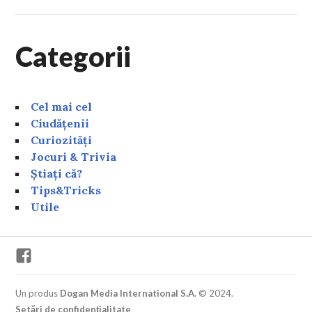
Categorii
Cel mai cel
Ciudățenii
Curiozități
Jocuri & Trivia
Știați că?
Tips&Tricks
Utile
Facebook
Un produs
Dogan Media International S.A.
© 2024.
Setări de confidențialitate