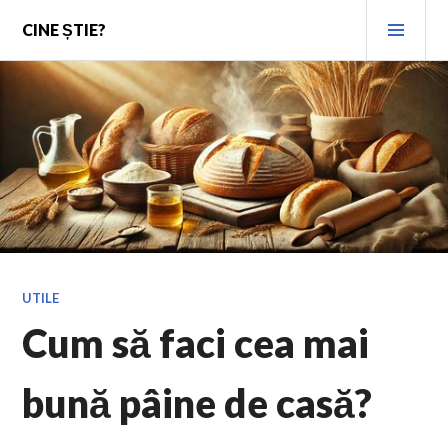
Skip
PRI
CINE ȘTIE?
to
MEN
content
UTILE
Cum să faci cea mai
bună pâine de casă?