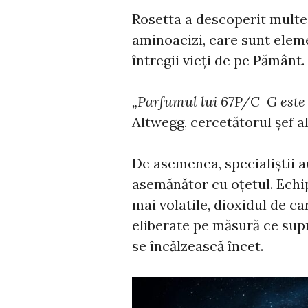
Rosetta a descoperit multe 
aminoacizi, care sunt eleme
întregii vieți de pe Pământ.
„Parfumul lui 67P/C-G este 
Altwegg, cercetătorul șef al
De asemenea, specialiștii 
asemănător cu oțetul. Echi
mai volatile, dioxidul de c
eliberate pe măsură ce sup
se încălzească încet.