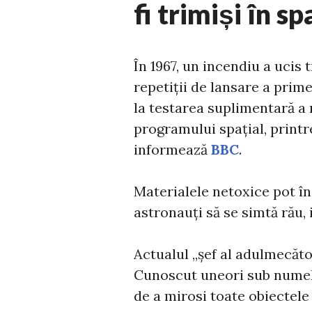
fi trimiși în sp
În 1967, un incendiu a ucis 
repetiții de lansare a prim
la testarea suplimentară a 
programului spațial, printr
informează
BBC
.
Materialele netoxice pot în
astronauți să se simtă rău, 
Actualul „șef al adulmecăto
Cunoscut uneori sub numele
de a mirosi toate obiectele 