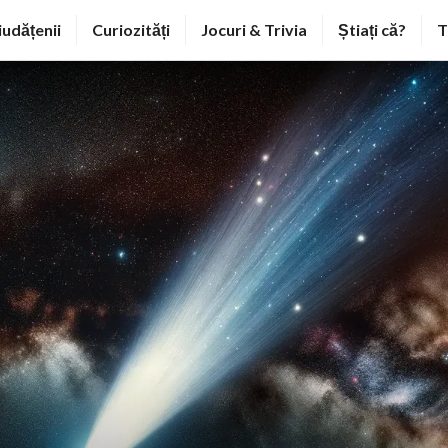
iudățenii
Curiozități
Jocuri & Trivia
Știați că?
T