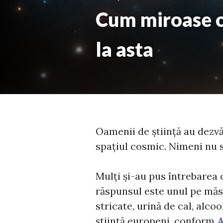
Cum miroase o 
la asta
Oamenii de știință au dezv
spațiul cosmic. Nimeni nu s-
Mulți și-au pus întrebarea
răspunsul este unul pe măs
stricate, urină de cal, alc
știință europeni, conform