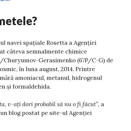
metele?
ul navei spațiale Rosetta a Agenției
tat câteva semnalmente chimice
67P/Churyumov-Gerasimenko (67P/C-G) de
cosmic, în luna august, 2014. Printre
umără amoniacul, metanul, hidrogenul
en și formaldehida.
, v-ați dori probabil să nu o fi făcut”,
a
-un blog postat pe site-ul Agenției