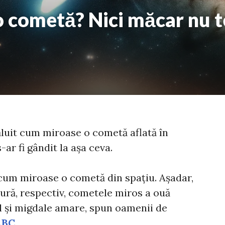
cometă? Nici măcar nu te
ăluit cum miroase o cometă aflată în
ar fi gândit la așa ceva.
 cum miroase o cometă din spațiu. Așadar,
ură, respectiv, cometele miros a ouă
ool și migdale amare, spun oamenii de
ABC
.