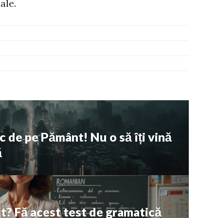
ale.
c de pe Pământ! Nu o să îți vină
ă
ect? Fă acest test de gramatică