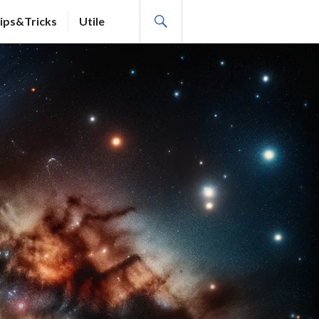
SEARCH
ips&Tricks
Utile