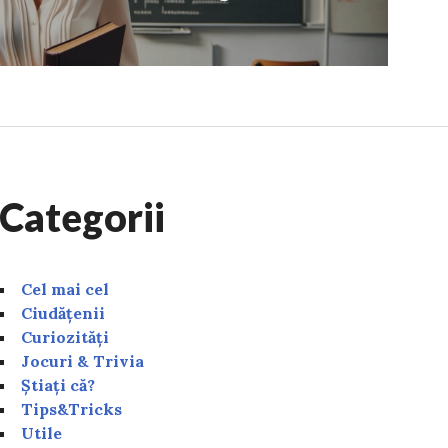
Categorii
Cel mai cel
Ciudățenii
Curiozități
Jocuri & Trivia
Știați că?
Tips&Tricks
Utile