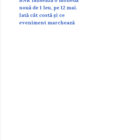
BNR lansează o monedă
nouă de 1 leu, pe 12 mai.
Iată cât costă și ce
eveniment marchează