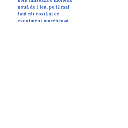
BNR lansează o monedă
nouă de 1 leu, pe 12 mai.
Iată cât costă și ce
eveniment marchează