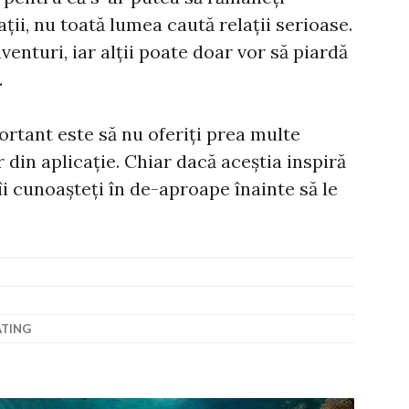
ții, nu toată lumea caută relații serioase.
venturi, iar alții poate doar vor să piardă
.
rtant este să nu oferiți prea multe
 din aplicație. Chiar dacă aceștia inspiră
 îi cunoașteți în de-aproape înainte să le
TING