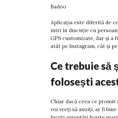
Badoo
Aplicația este diferită de c
intri în discuție cu persoan
GPS customizate, dar și a fu
atât pe Instagram, cât și p
Ce trebuie să ș
folosești acest
Chiar dacă ceea ce promit a
voi vreți să auziți, ar fi bi
faceți așteptări foarte mar