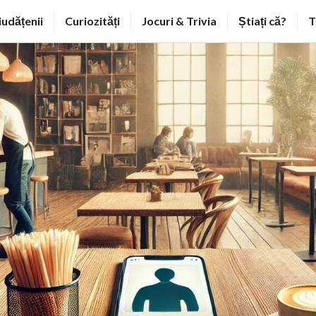
iudățenii
Curiozități
Jocuri & Trivia
Știați că?
T