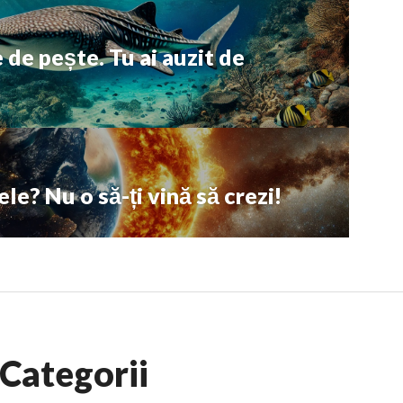
 de pește. Tu ai auzit de
le? Nu o să-ți vină să crezi!
Categorii