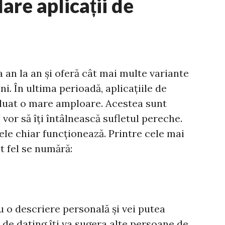
are aplicații de
 an la an și oferă cât mai multe variante
i. În ultima perioadă, aplicațiile de
u luat o mare amploare. Acestea sunt
vor să îți întâlnească sufletul pereche.
ele chiar funcționează. Printre cele mai
t fel se numără:
 cu o descriere personală și vei putea
a de dating îți va sugera alte persoane de