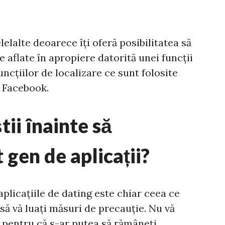
elelalte deoarece îți oferă posibilitatea să
e aflate în apropiere datorită unei funcții
ncțiilor de localizare ce sunt folosite
e Facebook.
tii înainte să
 gen de aplicații?
plicațiile de dating este chiar ceea ce
ne să vă luați măsuri de precauție. Nu vă
i pentru că s-ar putea să rămâneți