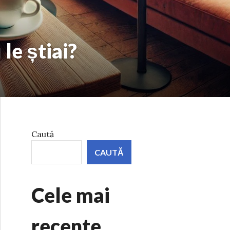
le știai?
Caută
CAUTĂ
Cele mai
recente