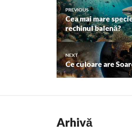
Navigare
PREVIOUS
Cea mai mare specie
Previous
în
post:
rechinul balenă?
articole
NEXT
Ce culoare are Soare
Next
post:
Arhivă