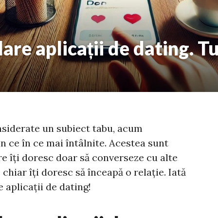
re aplicații de dating. Tu 
nsiderate un subiect tabu, acum
in ce în ce mai întâlnite. Acestea sunt
re îți doresc doar să converseze cu alte
 chiar îți doresc să înceapă o relație. Iată
 aplicații de dating!