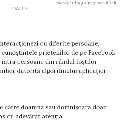
 Sursă: fotografie generată de
DALL-E
 interacționezi cu diferite persoane,
i cunoștințele prietenilor de pe Facebook.
 intra persoane din rândul foștilor
liei, datorită algoritmului aplicației.
t de către doamna sau domnișoara doar
as cu adevărat atenția.