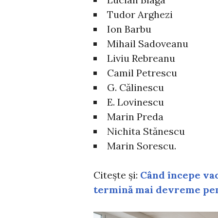
Tudor Arghezi
Ion Barbu
Mihail Sadoveanu
Liviu Rebreanu
Camil Petrescu
G. Călinescu
E. Lovinescu
Marin Preda
Nichita Stănescu
Marin Sorescu.
Citește și:
Când începe vac
termină mai devreme pen