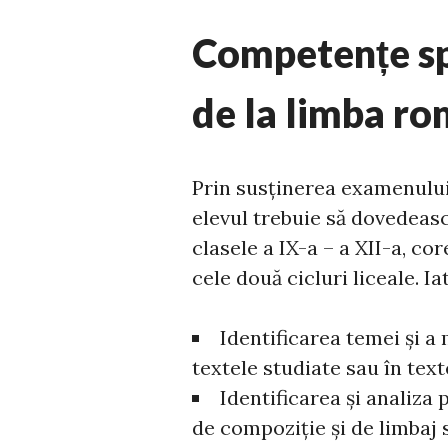
Competențe sp
de la limba r
Prin susţinerea examenului 
elevul trebuie să dovedeas
clasele a IX-a – a XII-a, c
cele două cicluri liceale. Ia
Identificarea temei şi a
textele studiate sau în text
Identificarea şi analiza
de compoziţie şi de limbaj s