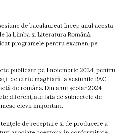
 sesiune de bacalaureat încep anul acesta
 de la Limba și Literatura Română.
licat programele pentru examen, pe
cte publicate pe 1 noiembrie 2024, pentru
ții de etnie maghiară la sesiunile BAC
inctă de română. Din anul școlar 2024-
cte diferențiate față de subiectele de
mesc elevii majoritari.
tenţele de receptare şi de producere a
turi asociate acestora, în conformitate