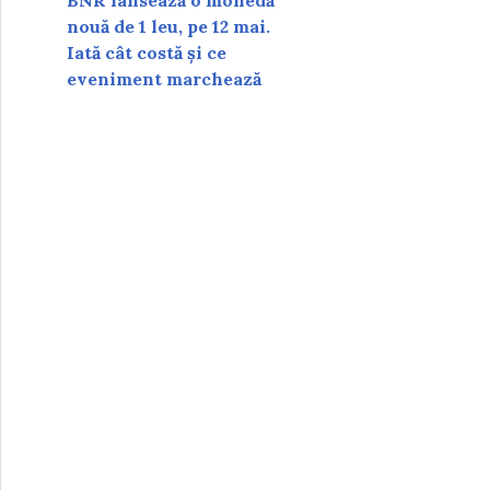
BNR lansează o monedă
nouă de 1 leu, pe 12 mai.
Iată cât costă și ce
eveniment marchează