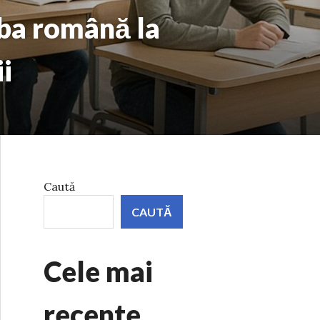
mba română la
i
Caută
CAUTĂ
Cele mai
recente