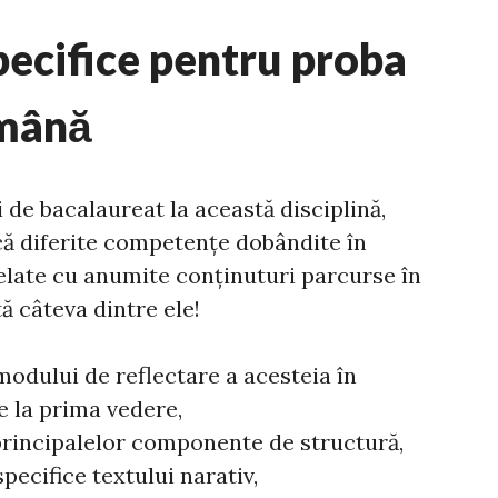
ecifice pentru proba
omână
de bacalaureat la această disciplină,
că diferite competențe dobândite în
orelate cu anumite conținuturi parcurse în
tă câteva dintre ele!
 modului de reflectare a acesteia în
e la prima vedere,
 principalelor componente de structură,
pecifice textului narativ,