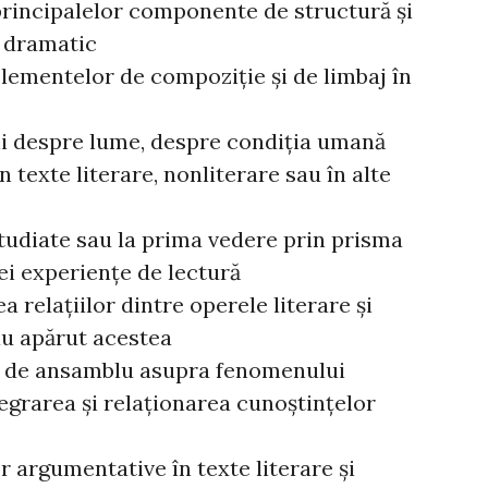
 principalelor componente de structură şi
i dramatic
 elementelor de compoziţie şi de limbaj în
i despre lume, despre condiţia umană
n texte literare, nonliterare sau în alte
tudiate sau la prima vedere prin prisma
iei experienţe de lectură
a relaţiilor dintre operele literare şi
au apărut acestea
i de ansamblu asupra fenomenului
egrarea şi relaţionarea cunoştinţelor
r argumentative în texte literare şi