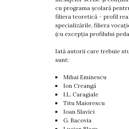
cu programa şcolară pentru 
filiera teoretică – profil rea
specializările, filiera vocaţ
(cu excepția profilului peda
Iată autorii care trebuie s
sunt:
Mihai Eminescu
Ion Creangă
I.L. Caragiale
Titu Maiorescu
Ioan Slavici
G. Bacovia
Lucian Blaga