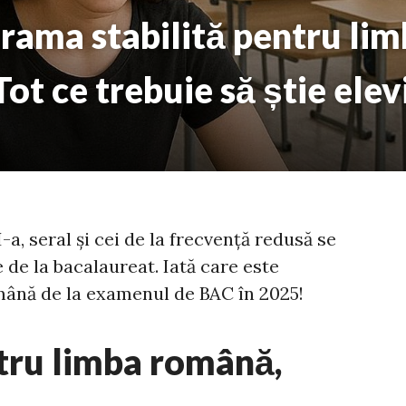
rama stabilită pentru li
ot ce trebuie să știe elevi
II-a, seral și cei de la frecvență redusă se
 de la bacalaureat. Iată care este
ână de la examenul de BAC în 2025!
ru limba română,