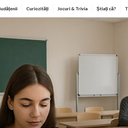
iudățenii
Curiozități
Jocuri & Trivia
Știați că?
T