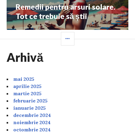
Remedii pentru arsuri solare.
Next
post:
Tot ce trebuie să știi
SIDEBAR
Arhivă
mai 2025
aprilie 2025
martie 2025
februarie 2025
ianuarie 2025
decembrie 2024
noiembrie 2024
octombrie 2024