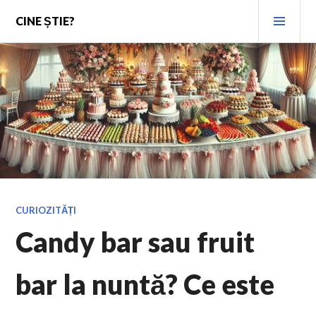
Skip
PRI
CINE ȘTIE?
to
MEN
content
CURIOZITĂȚI
Candy bar sau fruit
bar la nuntă? Ce este