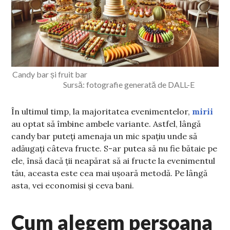
Candy bar și fruit bar
Sursă: fotografie generată de DALL-E
În ultimul timp, la majoritatea evenimentelor,
mirii
au optat să îmbine ambele variante. Astfel, lângă
candy bar puteți amenaja un mic spațiu unde să
adăugați câteva fructe. S-ar putea să nu fie bătaie pe
ele, însă dacă ții neapărat să ai fructe la evenimentul
tău, aceasta este cea mai ușoară metodă. Pe lângă
asta, vei economisi și ceva bani.
Cum alegem persoana