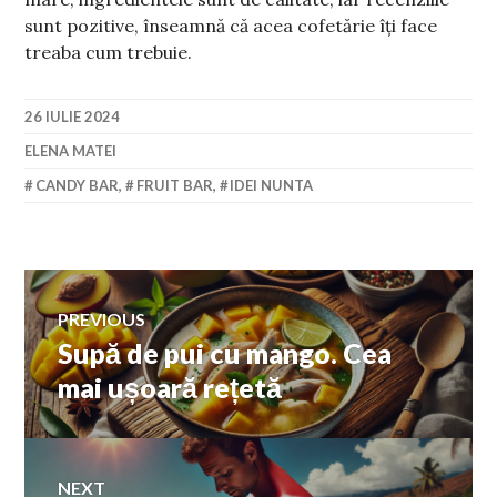
sunt pozitive, înseamnă că acea cofetărie îți face
treaba cum trebuie.
26 IULIE 2024
ELENA MATEI
CANDY BAR
,
FRUIT BAR
,
IDEI NUNTA
Navigare
PREVIOUS
Supă de pui cu mango. Cea
Previous
în
post:
mai ușoară rețetă
articole
NEXT