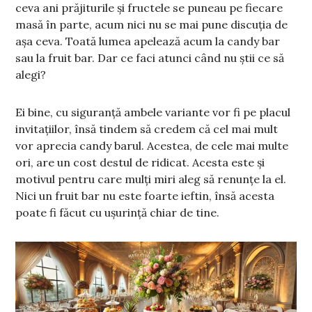
ceva ani prăjiturile și fructele se puneau pe fiecare
masă în parte, acum nici nu se mai pune discuția de
așa ceva. Toată lumea apelează acum la candy bar
sau la fruit bar. Dar ce faci atunci când nu știi ce să
alegi?
Ei bine, cu siguranță ambele variante vor fi pe placul
invitațiilor, însă tindem să credem că cel mai mult
vor aprecia candy barul. Acestea, de cele mai multe
ori, are un cost destul de ridicat. Acesta este și
motivul pentru care mulți miri aleg să renunțe la el.
Nici un fruit bar nu este foarte ieftin, însă acesta
poate fi făcut cu ușurință chiar de tine.