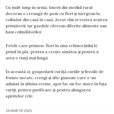
Cu mult timp în urmă, tinerii din mediul rural
decorau o creangă de pom cu flori și mergeau la
colindat din casă în casă. Acest obicei vestea sosirea
primăverii, iar gazdele ofereau diferite alimente sau
bani colindătorilor.
Fetele care primesc flori în ziua echinocțiului le
prind în păr, pentru a crește sănătos și pentru a
avea o viață mai lungă.
În această zi, gospodarii curăță curțile și livezile de
frunze uscate, crengi și alte gunoaie care s-au
adunat în ultima vreme, apoi fac un foc mare în fața
curții, pentru purificare și pentru alungarea
spiritelor rele.
10 MARTIE 2025