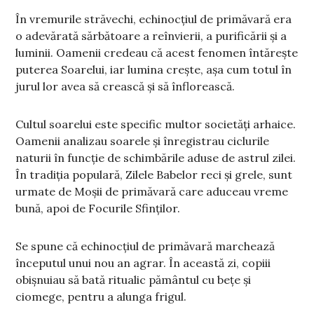
În vremurile străvechi, echinocțiul de primăvară era
o adevărată sărbătoare a reînvierii, a purificării și a
luminii. Oamenii credeau că acest fenomen întărește
puterea Soarelui, iar lumina crește, așa cum totul în
jurul lor avea să crească și să înflorească.
Cultul soarelui este specific multor societăți arhaice.
Oamenii analizau soarele şi înregistrau ciclurile
naturii în funcţie de schimbările aduse de astrul zilei.
În tradiția populară, Zilele Babelor reci și grele, sunt
urmate de Moșii de primăvară care aduceau vreme
bună, apoi de Focurile Sfinților.
Se spune că echinocțiul de primăvară marchează
începutul unui nou an agrar. În această zi, copiii
obișnuiau să bată ritualic pământul cu bețe și
ciomege, pentru a alunga frigul.