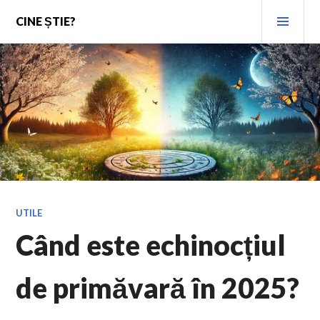
Skip
PRI
CINE ȘTIE?
to
MEN
content
UTILE
Când este echinocțiul
de primăvară în 2025?