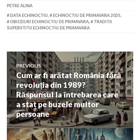
PETRE ALINA
DATA ECHINOCTIU
,
ECHINOCTIU DE PRIMAVARA 2025
,
OBICEIURI ECHINOCTIU DE PRIMAVARA
,
TRADITII
SUPERSTITII ECHINOCTIU DE PRIMAVARA
Navigare
PREVIOUS
Cum ar fi arătat România fără
Previous
în
post:
revoluția din 1989?
Răspunsul la întrebarea care
articole
a stat pe buzele multor
persoane