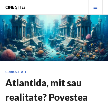
Skip
PRI
CINE ȘTIE?
to
MEN
content
CURIOZITĂȚI
Atlantida, mit sau
realitate? Povestea