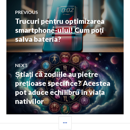
Navigare
PREVIOUS
Trucuri pentru optimizarea
Previous
în
post:
smartphone-ului! Cum poți
salva bateria?
articole
NEXT
Știați că zodiile au pietre
Next
post:
prețioase specifice? Acestea
pot aduce echilibru în viața
nativilor
SIDEBAR