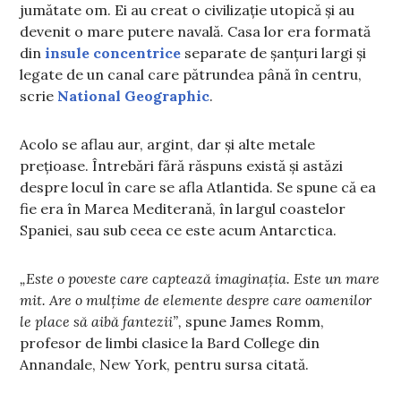
jumătate om. Ei au creat o civilizație utopică și au
devenit o mare putere navală. Casa lor era formată
din
insule concentrice
separate de șanțuri largi și
legate de un canal care pătrundea până în centru,
scrie
National Geographic
.
Acolo se aflau aur, argint, dar și alte metale
prețioase. Întrebări fără răspuns există și astăzi
despre locul în care se afla Atlantida. Se spune că ea
fie era în Marea Mediterană, în largul coastelor
Spaniei, sau sub ceea ce este acum Antarctica.
„Este o poveste care captează imaginația. Este un mare
mit. Are o mulțime de elemente despre care oamenilor
le place să aibă fantezii”,
spune James Romm,
profesor de limbi clasice la Bard College din
Annandale, New York, pentru sursa citată.