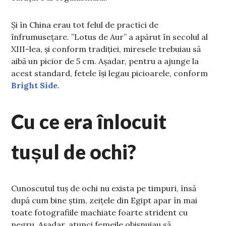
Și în China erau tot felul de practici de
înfrumusețare. ”Lotus de Aur” a apărut în secolul al
XIII-lea, și conform tradiției, miresele trebuiau să
aibă un picior de 5 cm. Așadar, pentru a ajunge la
acest standard, fetele își legau picioarele, conform
Bright Side
.
Cu ce era înlocuit
tușul de ochi?
Cunoscutul tuș de ochi nu exista pe timpuri, însă
după cum bine știm, zeițele din Egipt apar în mai
toate fotografiile machiate foarte strident cu
negru. Așadar, atunci femeile obișnuiau să