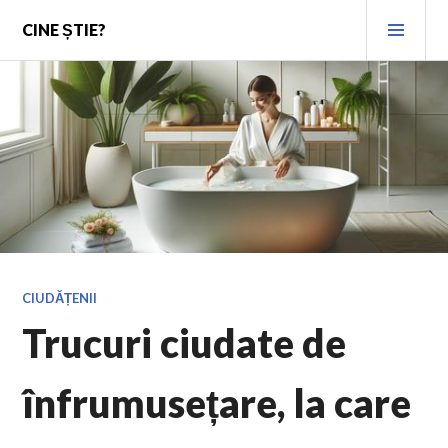
Skip
PRI
CINE ȘTIE?
to
MEN
content
CIUDĂȚENII
Trucuri ciudate de
înfrumusețare, la care