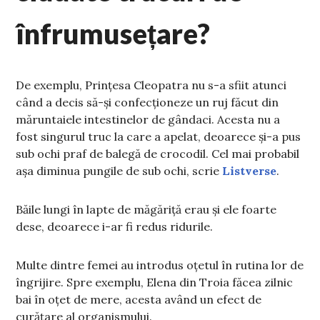
înfrumusețare?
De exemplu, Prințesa Cleopatra nu s-a sfiit atunci
când a decis să-și confecționeze un ruj făcut din
măruntaiele intestinelor de gândaci. Acesta nu a
fost singurul truc la care a apelat, deoarece și-a pus
sub ochi praf de balegă de crocodil. Cel mai probabil
așa diminua pungile de sub ochi, scrie
Listverse
.
Băile lungi în lapte de măgăriță erau și ele foarte
dese, deoarece i-ar fi redus ridurile.
Multe dintre femei au introdus oțetul în rutina lor de
îngrijire. Spre exemplu, Elena din Troia făcea zilnic
bai în oțet de mere, acesta având un efect de
curățare al organismului.