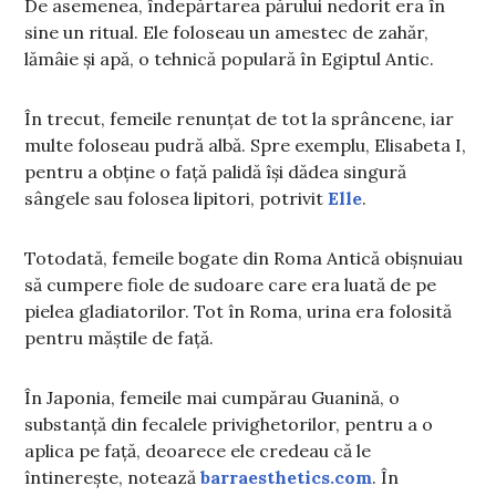
De asemenea, îndepărtarea părului nedorit era în
sine un ritual. Ele foloseau un amestec de zahăr,
lămâie și apă, o tehnică populară în Egiptul Antic.
În trecut, femeile renunțat de tot la sprâncene, iar
multe foloseau pudră albă. Spre exemplu, Elisabeta I,
pentru a obține o față palidă își dădea singură
sângele sau folosea lipitori, potrivit
Elle
.
Totodată, femeile bogate din Roma Antică obișnuiau
să cumpere fiole de sudoare care era luată de pe
pielea gladiatorilor. Tot în Roma, urina era folosită
pentru măștile de față.
În Japonia, femeile mai cumpărau Guanină, o
substanță din fecalele privighetorilor, pentru a o
aplica pe față, deoarece ele credeau că le
întinerește, notează
barraesthetics.com
. În