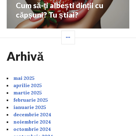
Cum să-ți albești dinții cu
Next
post:
căpșuni? Tu știai?
SIDEBAR
Arhivă
mai 2025
aprilie 2025
martie 2025
februarie 2025
ianuarie 2025
decembrie 2024
noiembrie 2024
octombrie 2024