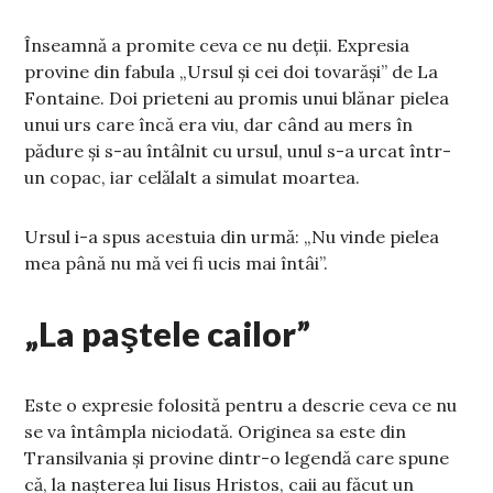
Înseamnă a promite ceva ce nu deții. Expresia
provine din fabula „Ursul şi cei doi tovarăşi” de La
Fontaine. Doi prieteni au promis unui blănar pielea
unui urs care încă era viu, dar când au mers în
pădure și s-au întâlnit cu ursul, unul s-a urcat într-
un copac, iar celălalt a simulat moartea.
Ursul i-a spus acestuia din urmă: „Nu vinde pielea
mea până nu mă vei fi ucis mai întâi”.
„La paştele cailor”
Este o expresie folosită pentru a descrie ceva ce nu
se va întâmpla niciodată. Originea sa este din
Transilvania și provine dintr-o legendă care spune
că, la nașterea lui Iisus Hristos, caii au făcut un