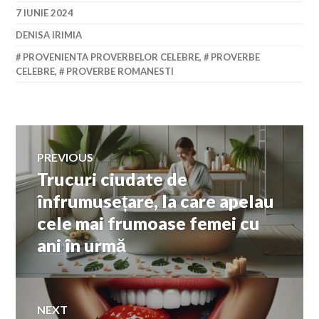
7 IUNIE 2024
DENISA IRIMIA
PROVENIENTA PROVERBELOR CELEBRE
,
PROVERBE
CELEBRE
,
PROVERBE ROMANESTI
Navigare
PREVIOUS
Trucuri ciudate de
Previous
în
post:
înfrumusețare, la care apelau
cele mai frumoase femei cu
articole
ani în urmă
NEXT