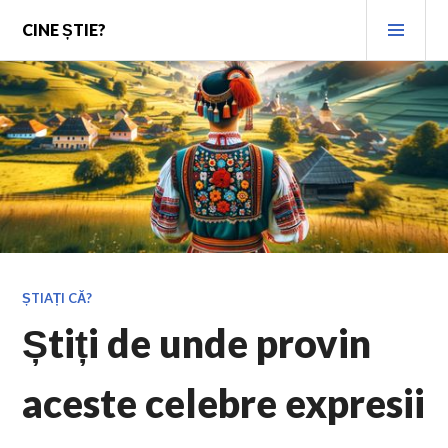
Skip
PRI
CINE ȘTIE?
to
MEN
content
ȘTIAȚI CĂ?
Știți de unde provin
aceste celebre expresii