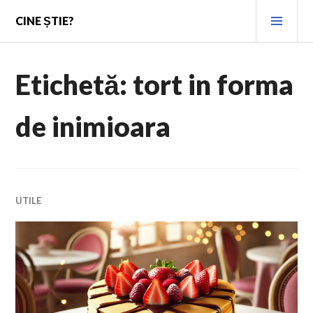
Skip
PRI
CINE ȘTIE?
to
MEN
content
Etichetă:
tort in forma
de inimioara
UTILE