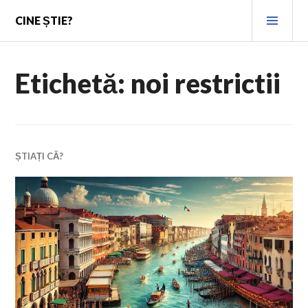
Skip
PRI
CINE ȘTIE?
to
MEN
content
Etichetă:
noi restrictii
ȘTIAȚI CĂ?