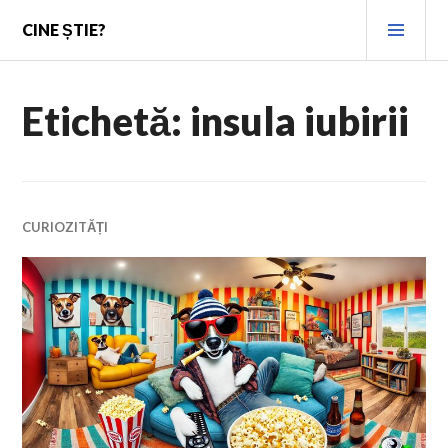
Skip
PRI
CINE ȘTIE?
to
MEN
content
Etichetă:
insula iubirii
CURIOZITĂȚI