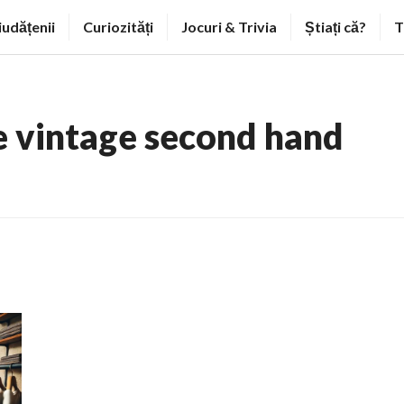
iudățenii
Curiozități
Jocuri & Trivia
Știați că?
T
e vintage second hand