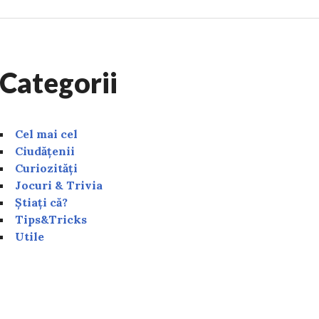
Categorii
Cel mai cel
Ciudățenii
Curiozități
Jocuri & Trivia
Știați că?
Tips&Tricks
Utile