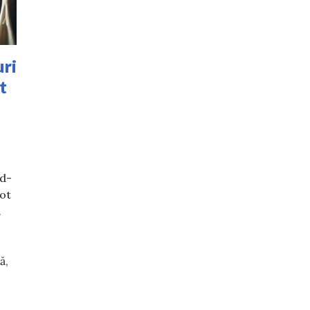
uri
t
nd-
tot
.
ă,
ă cu second hand-uri din țară. Tu ai cumpărat vreodată?