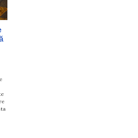
e
ă
e
te
re
sta
ețetă de guacamole! Este rapidă și gustoasă