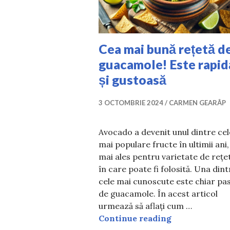
Cea mai bună rețetă d
guacamole! Este rapid
și gustoasă
3 OCTOMBRIE 2024
CARMEN GEARÂP
Avocado a devenit unul dintre cel
mai populare fructe în ultimii ani,
mai ales pentru varietate de rețe
în care poate fi folosită. Una dint
cele mai cunoscute este chiar pa
de guacamole. În acest articol
urmează să aflați cum …
Cea mai bună r
Continue reading