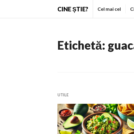
Skip
CINE ȘTIE?
Cel mai cel
C
to
content
Etichetă:
guac
UTILE