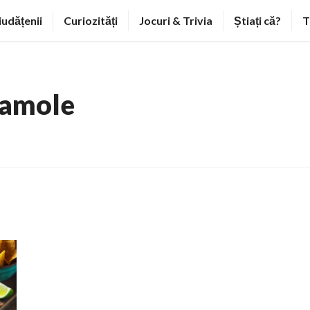
iudățenii
Curiozități
Jocuri & Trivia
Știați că?
T
amole