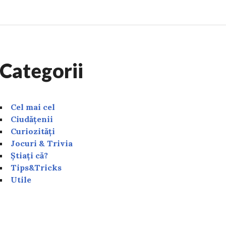
Categorii
Cel mai cel
Ciudățenii
Curiozități
Jocuri & Trivia
Știați că?
Tips&Tricks
Utile